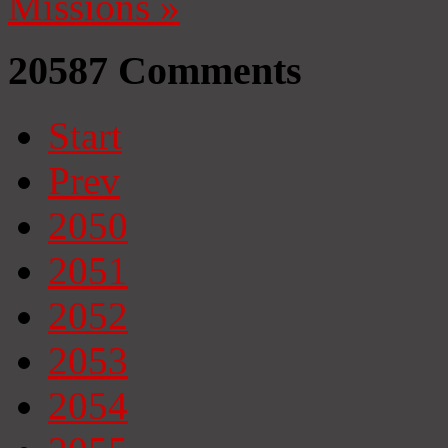
Missions
»
20587
Comments
Start
Prev
2050
2051
2052
2053
2054