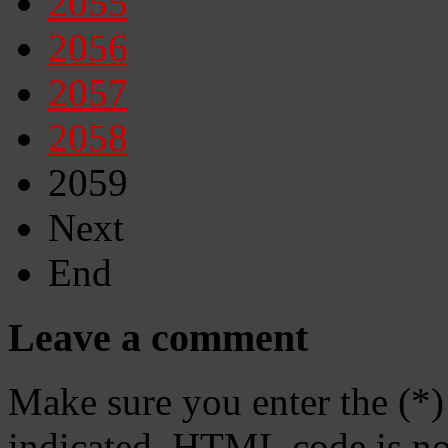
2055
2056
2057
2058
2059
Next
End
Leave a comment
Make sure you enter the (*)
indicated. HTML code is no