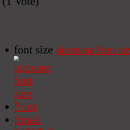
(1 Vote)
font size
decrease font si
Print
Email