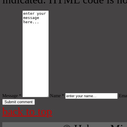
Message *
Name *
Emai
back to top