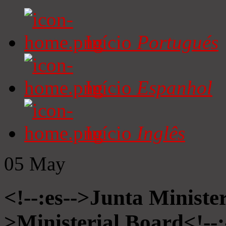
Início
Portugués
Início
Espanhol
Início
Inglês
05
May
<!--:es-->Junta Minister
>Ministerial Board<!--: