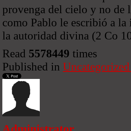
provenga del cielo y no de 
como Pablo le escribió a la 
la autoridad divina (2 Co 1
Read
5578449
times
Published in
Uncategorized
Administrator