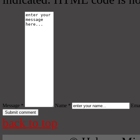
Message *
Name *
Emai
back to top