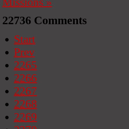
Missions
»
22736
Comments
Start
Prev
2265
2266
2267
2268
2269