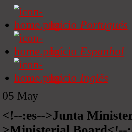
Início
Portugués
Início
Espanhol
Início
Inglês
05
May
<!--:es-->Junta Minister
>Ministerial Board<!--: