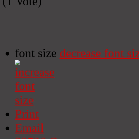
(1 Vote)
font size
decrease font si
Print
Email