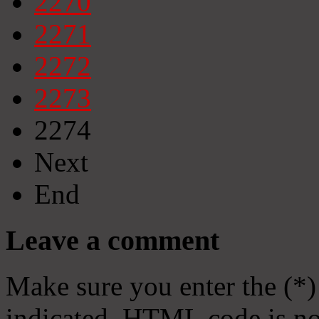
2270
2271
2272
2273
2274
Next
End
Leave a comment
Make sure you enter the (*)
indicated. HTML code is no