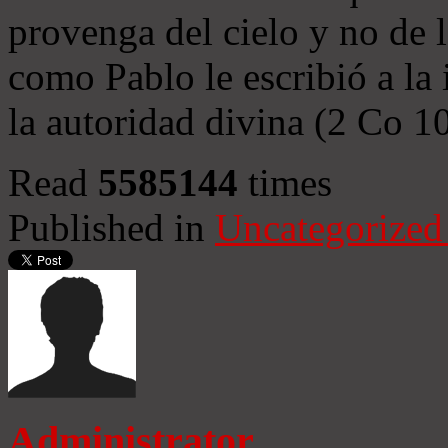
provenga del cielo y no de 
como Pablo le escribió a la 
la autoridad divina (2 Co 1
Read
5585144
times
Published in
Uncategorized
Administrator