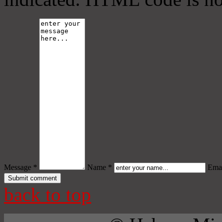
Message *
Name *
Emai
back to top