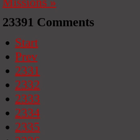
Missions
»
23391
Comments
Start
Prev
2331
2332
2333
2334
2335