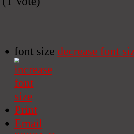
(1 Vote)
font size
decrease font si
Print
Email