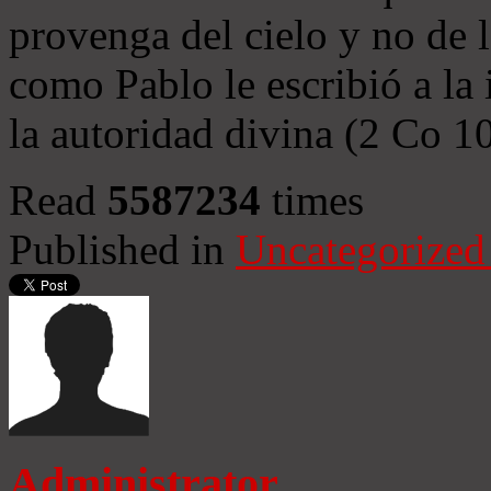
provenga del cielo y no de 
como Pablo le escribió a la 
la autoridad divina (2 Co 1
Read
5587234
times
Published in
Uncategorized
Administrator