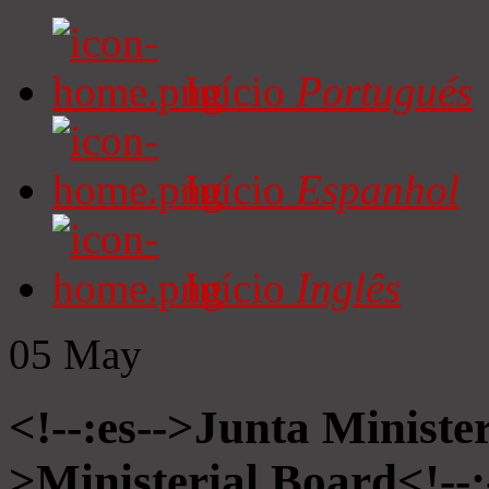
Início
Portugués
Início
Espanhol
Início
Inglês
05
May
<!--:es-->Junta Minister
>Ministerial Board<!--: