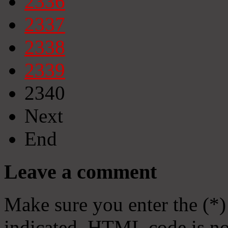
2336
2337
2338
2339
2340
Next
End
Leave a comment
Make sure you enter the (*)
indicated. HTML code is no