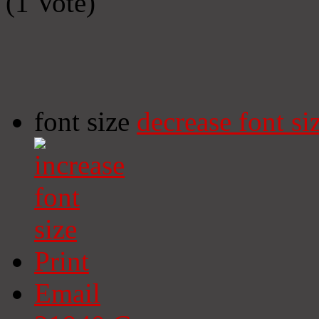
(1 Vote)
font size
decrease font si
Print
Email