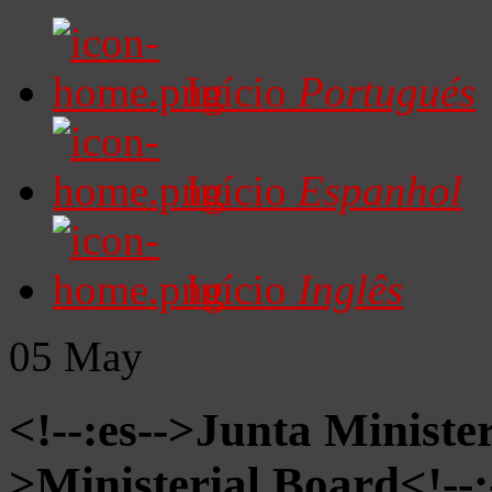
Início
Portugués
Início
Espanhol
Início
Inglês
05
May
<!--:es-->Junta Minister
>Ministerial Board<!--: