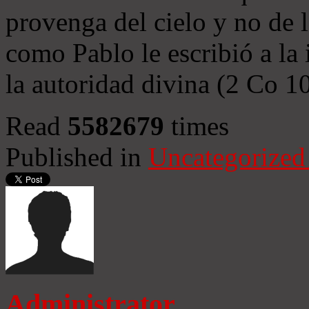
provenga del cielo y no de 
como Pablo le escribió a la 
la autoridad divina (2 Co 1
Read
5582679
times
Published in
Uncategorized
Administrator