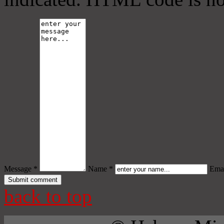
Message *
Name *
Emai
back to top