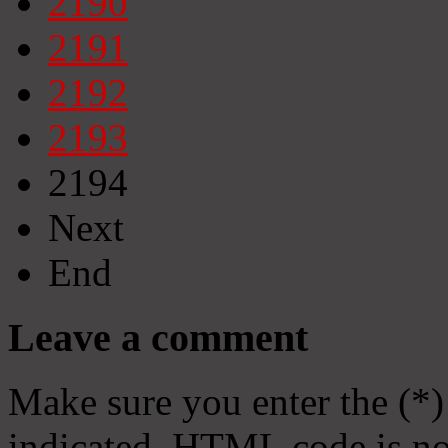
2190
2191
2192
2193
2194
Next
End
Leave a comment
Make sure you enter the (*)
indicated. HTML code is no