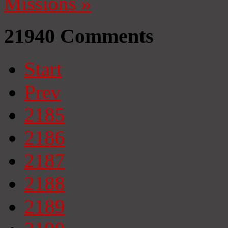
Missions
»
21940
Comments
Start
Prev
2185
2186
2187
2188
2189