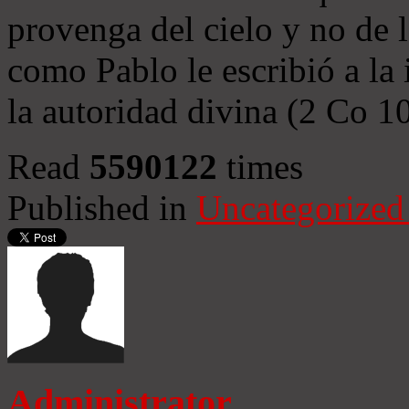
provenga del cielo y no de 
como Pablo le escribió a la 
la autoridad divina (2 Co 1
Read
5590122
times
Published in
Uncategorized
Administrator