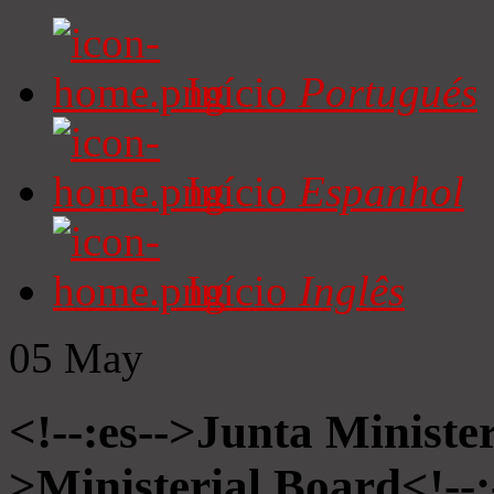
Início
Portugués
Início
Espanhol
Início
Inglês
05
May
<!--:es-->Junta Minister
>Ministerial Board<!--: