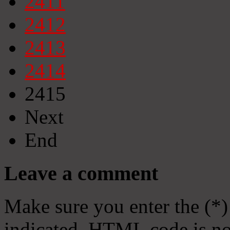
2411
2412
2413
2414
2415
Next
End
Leave a comment
Make sure you enter the (*)
indicated. HTML code is no