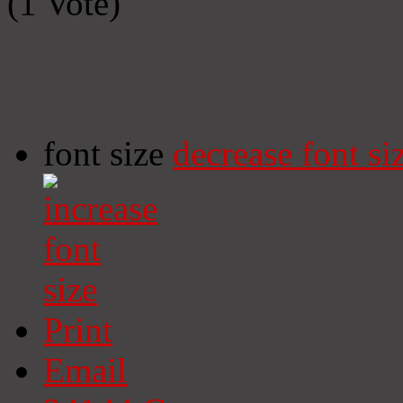
(1 Vote)
font size
decrease font si
Print
Email