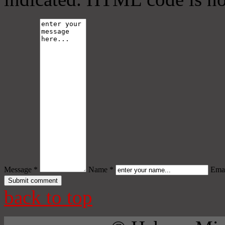
Message *
Name *
Emai
back to top