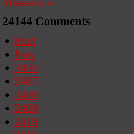
Missions
»
24144
Comments
Start
Prev
2406
2407
2408
2409
2410