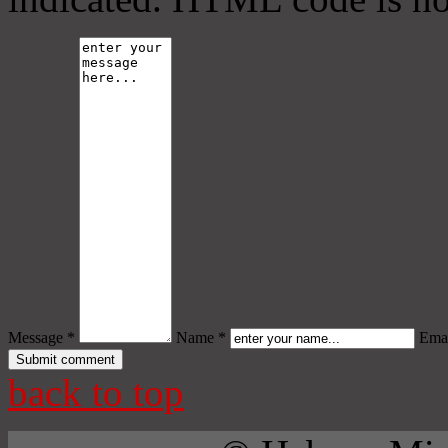
Message *
Name *
Emai
back to top