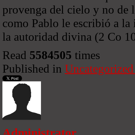
provenga del cielo y no de 
como Pablo le escribió a la 
la autoridad divina (2 Co 1
Read
5584505
times
Published in
Uncategorized
Administrator