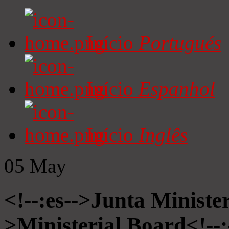
Início
Portugués
Início
Espanhol
Início
Inglês
05
May
<!--:es-->Junta Minister
>Ministerial Board<!--: