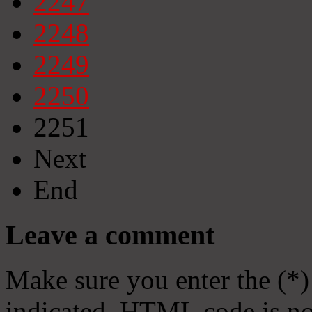
2247
2248
2249
2250
2251
Next
End
Leave a comment
Make sure you enter the (*)
indicated. HTML code is no