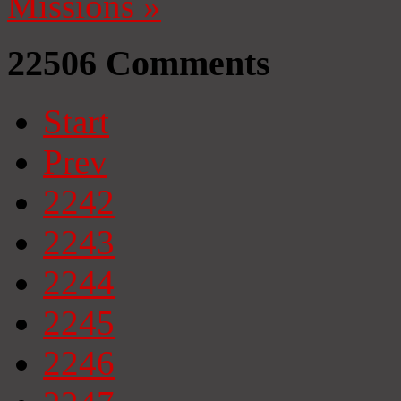
Missions
»
22506
Comments
Start
Prev
2242
2243
2244
2245
2246