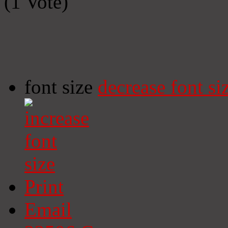
(1 Vote)
font size
decrease font si
Print
Email