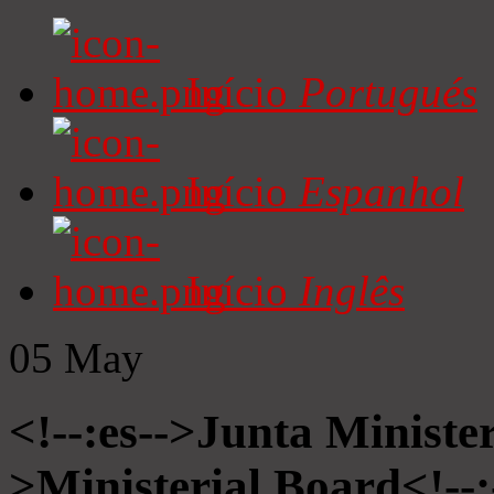
Início
Portugués
Início
Espanhol
Início
Inglês
05
May
<!--:es-->Junta Minister
>Ministerial Board<!--: