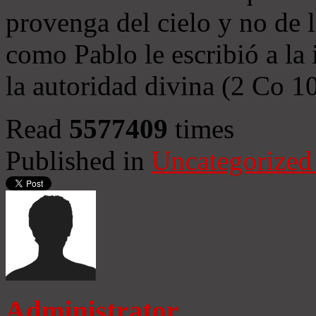
provenga del cielo y no de 
como Pablo le escribió a la 
la autoridad divina (2 Co 1
Read
5577409
times
Published in
Uncategorized
Administrator