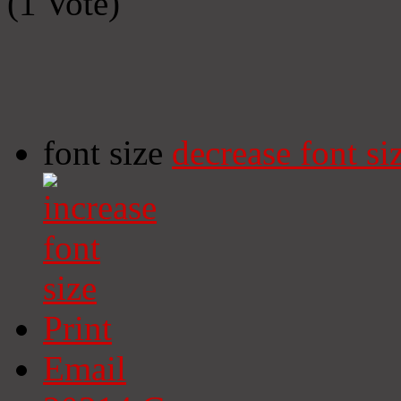
(1 Vote)
font size
decrease font si
Print
Email