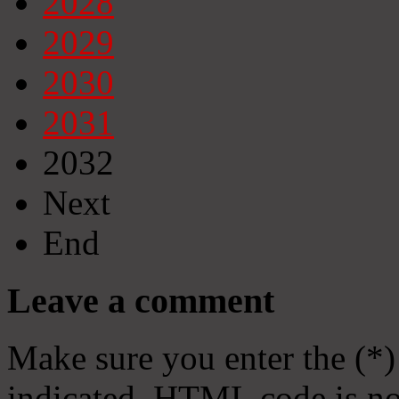
2028
2029
2030
2031
2032
Next
End
Leave a comment
Make sure you enter the (*)
indicated. HTML code is no