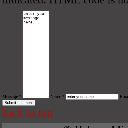
Message *
Name *
Emai
back to top