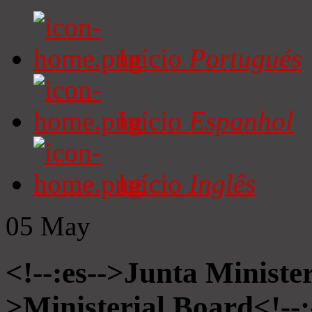
Início
Portugués
Início
Espanhol
Início
Inglês
05
May
<!--:es-->Junta Minister
>Ministerial Board<!--: