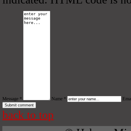
Message *
Name *
Emai
back to top