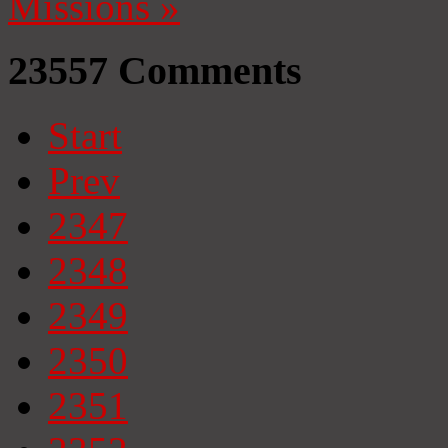
Missions
»
23557
Comments
Start
Prev
2347
2348
2349
2350
2351