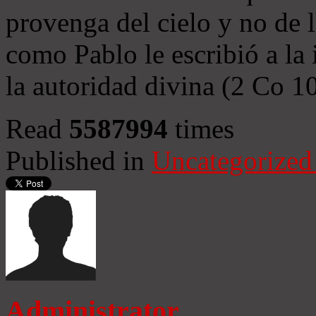
provenga del cielo y no de 
como Pablo le escribió a la 
la autoridad divina (2 Co 1
Read
5587994
times
Published in
Uncategorized
Administrator