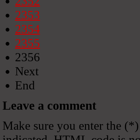
2352
2353
2354
2355
2356
Next
End
Leave a comment
Make sure you enter the (*)
indicated. HTML code is no