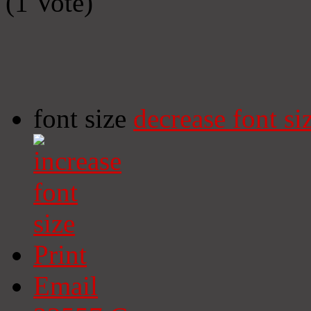
(1 Vote)
font size
decrease font si
Print
Email