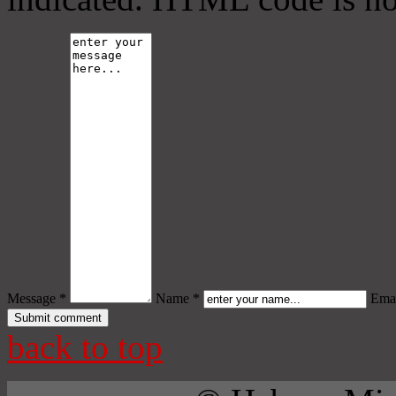
Message *
Name *
Emai
back to top