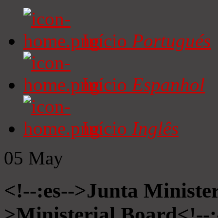
Início
Portugués
Início
Espanhol
Início
Inglês
05
May
<!--:es-->Junta Minister
>Ministerial Board<!--: