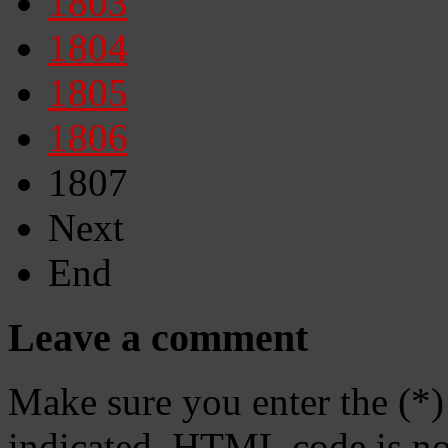
1803
1804
1805
1806
1807
Next
End
Leave a comment
Make sure you enter the (*)
indicated. HTML code is no