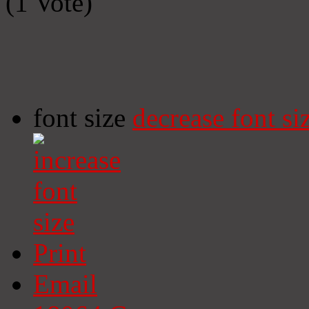
(1 Vote)
font size
decrease font si
Print
Email