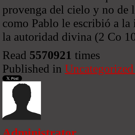
provenga del cielo y no de 
como Pablo le escribió a la 
la autoridad divina (2 Co 1
Read
5570921
times
Published in
Uncategorized
Administrator