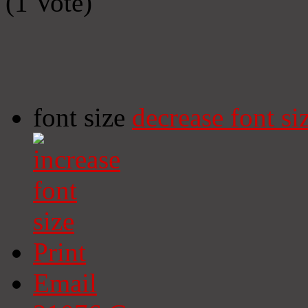
(1 Vote)
font size
decrease font si
Print
Email