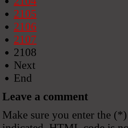
2104
2105
2106
2107
2108
Next
End
Leave a comment
Make sure you enter the (*)
indicated. HTML code is no