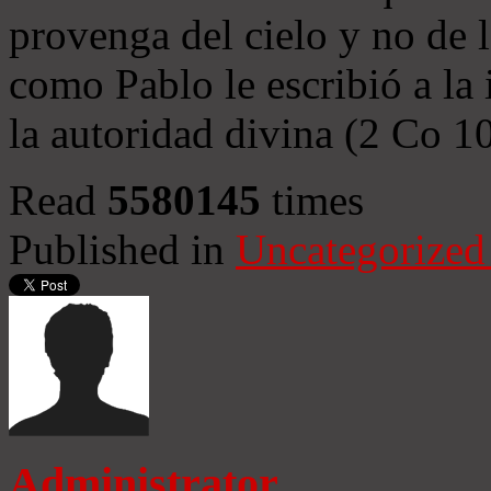
provenga del cielo y no de 
como Pablo le escribió a la 
la autoridad divina (2 Co 1
Read
5580145
times
Published in
Uncategorized
Administrator