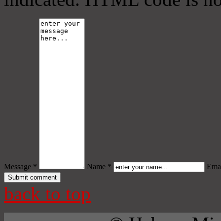
Message *
Name *
Emai
back to top