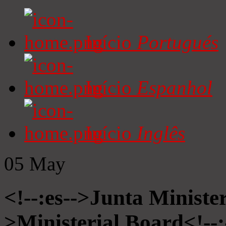
Início
Portugués
Início
Espanhol
Início
Inglês
05
May
<!--:es-->Junta Minister
>Ministerial Board<!--: