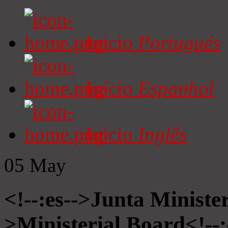
Início
Portugués
Início
Espanhol
Início
Inglês
05
May
<!--:es-->Junta Minister
>Ministerial Board<!--: