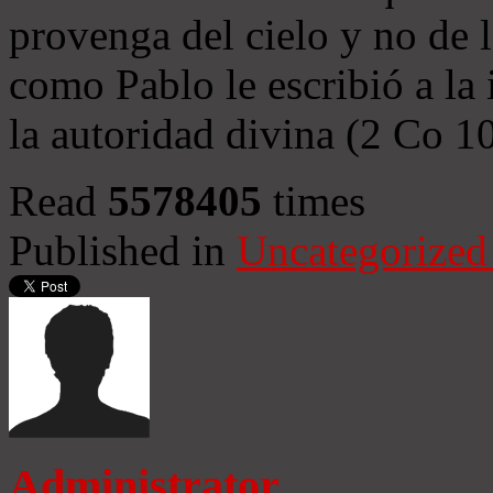
provenga del cielo y no de 
como Pablo le escribió a la 
la autoridad divina (2 Co 1
Read
5578405
times
Published in
Uncategorized
Administrator