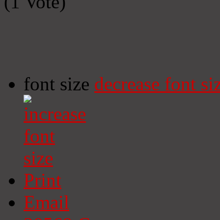
(1 Vote)
font size
decrease font si
Print
Email