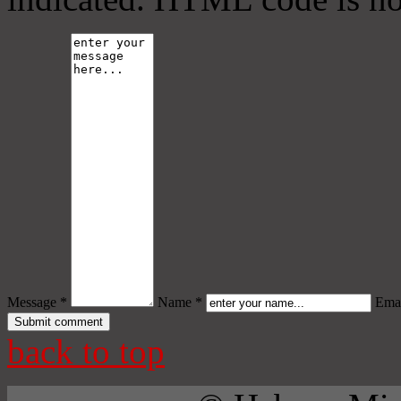
Message *
Name *
Emai
back to top