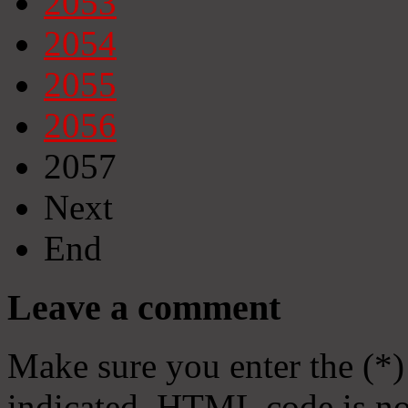
2053
2054
2055
2056
2057
Next
End
Leave a comment
Make sure you enter the (*)
indicated. HTML code is no