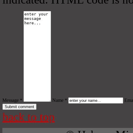
Message *
Name *
Emai
back to top