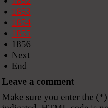
1852
1853
1854
1855
1856
Next
End
Leave a comment
Make sure you enter the (*)
indicated. HTML code is no