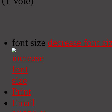
(1 Vote)
font size
decrease font si
Print
Email