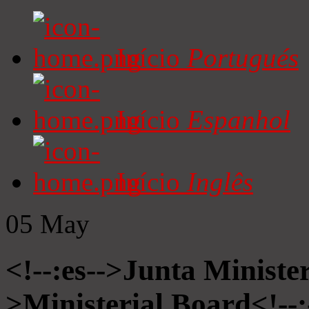
Início
Portugués
Início
Espanhol
Início
Inglês
05
May
<!--:es-->Junta Minister
>Ministerial Board<!--: