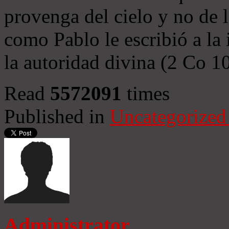
provenga del cielo y no de 
como Pablo le escribió a la 
la autoridad divina (2 Co 1
Read
5572091
times
Published in
Uncategorized
Administrator