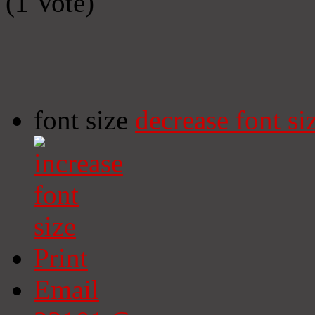
(1 Vote)
font size
decrease font si
Print
Email