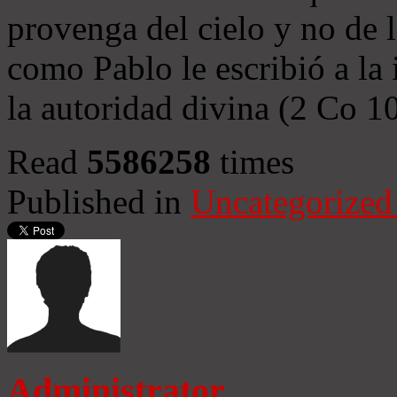
provenga del cielo y no de 
como Pablo le escribió a la 
la autoridad divina (2 Co 1
Read
5586258
times
Published in
Uncategorized
Administrator