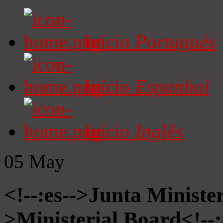
Início
Portugués
Início
Espanhol
Início
Inglês
05
May
<!--:es-->Junta Minister
>Ministerial Board<!--: