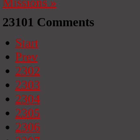
Missions
»
23101
Comments
Start
Prev
2302
2303
2304
2305
2306