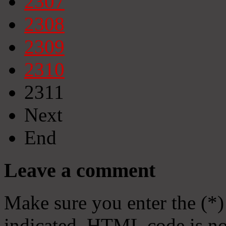
2307
2308
2309
2310
2311
Next
End
Leave a comment
Make sure you enter the (*)
indicated. HTML code is no