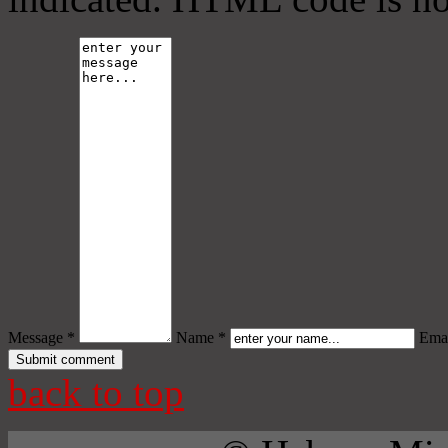
Message *
Name *
Emai
back to top