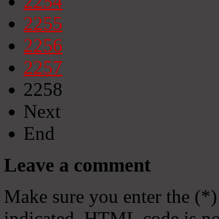
2254
2255
2256
2257
2258
Next
End
Leave a comment
Make sure you enter the (*)
indicated. HTML code is no