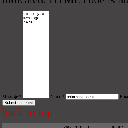
Message *
Name *
Emai
back to top