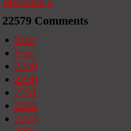
Missions
»
22579
Comments
Start
Prev
2249
2250
2251
2252
2253