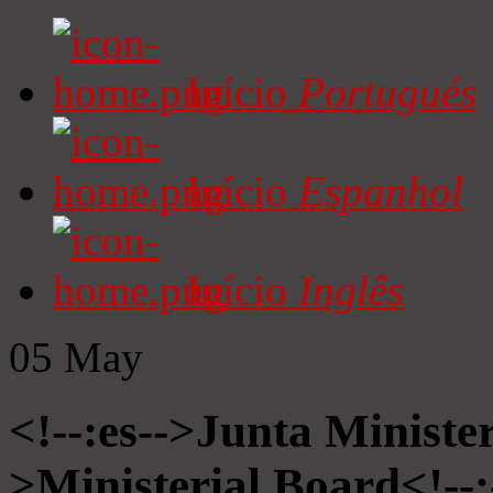
Início
Portugués
Início
Espanhol
Início
Inglês
05
May
<!--:es-->Junta Minister
>Ministerial Board<!--: