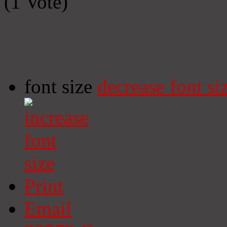
(1 Vote)
font size
decrease font si
Print
Email