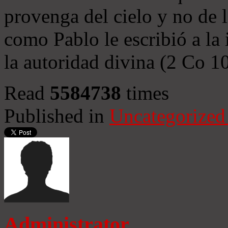
provenga del cielo y no de 
como Pablo le escribió a la 
la autoridad divina (2 Co 1
Read
5584738
times
Published in
Uncategorized
Administrator