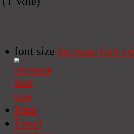
(1 Vote)
font size
decrease font si
Print
Email