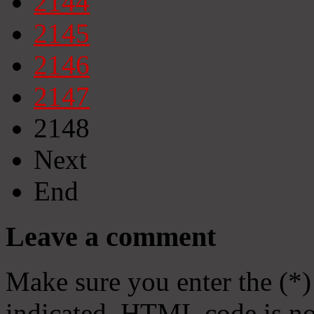
2144
2145
2146
2147
2148
Next
End
Leave a comment
Make sure you enter the (*)
indicated. HTML code is no