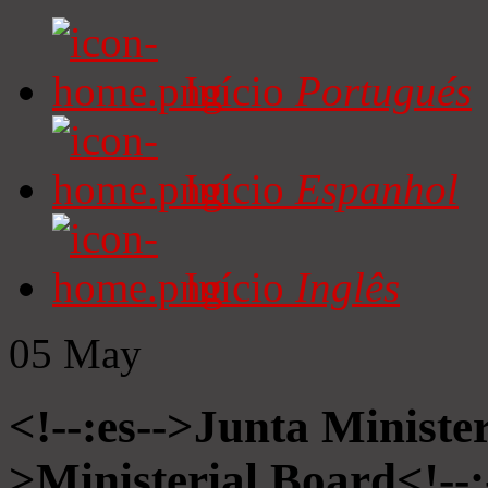
Início
Portugués
Início
Espanhol
Início
Inglês
05
May
<!--:es-->Junta Minister
>Ministerial Board<!--: