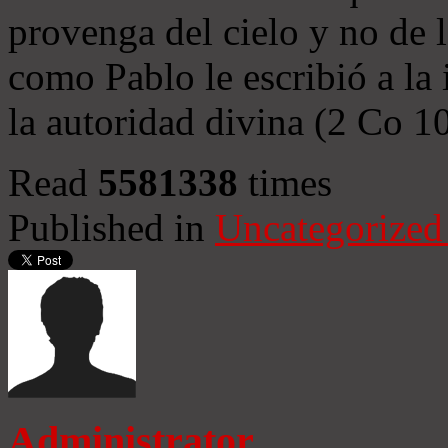
provenga del cielo y no de 
como Pablo le escribió a la 
la autoridad divina (2 Co 1
Read
5581338
times
Published in
Uncategorized
Administrator