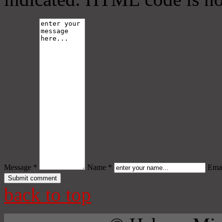
Message *
Name *
Emai
back to top