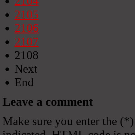
2104
2105
2106
2107
2108
Next
End
Leave a comment
Make sure you enter the (*)
indicated. HTML code is no