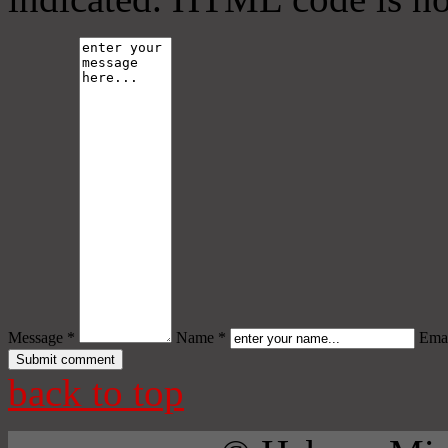
Message *
Name *
Emai
back to top