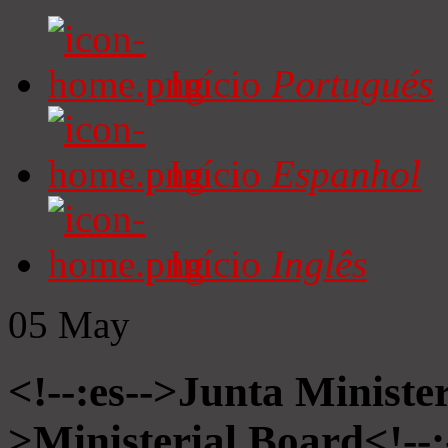
Início
Portugués
Início
Espanhol
Início
Inglês
05
May
<!--:es-->Junta Minister
>Ministerial Board<!--: