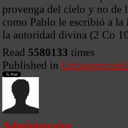
provenga del cielo y no de 
como Pablo le escribió a la 
la autoridad divina (2 Co 1
Read
5580133
times
Published in
Uncategorized
Administrator