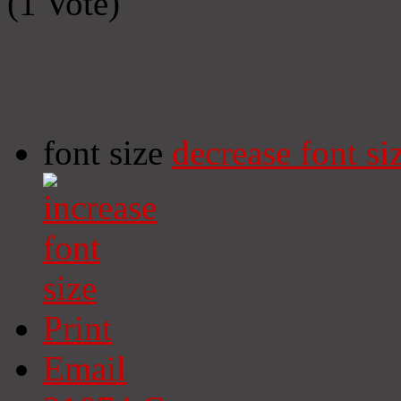
(1 Vote)
font size
decrease font si
Print
Email