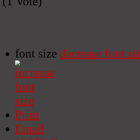
(1 Vote)
font size
decrease font si
Print
Email