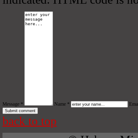
Message *
Name *
Emai
back to top