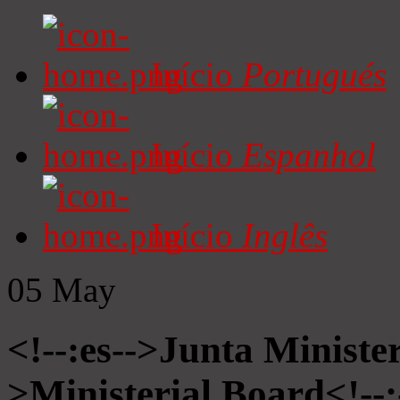
Início
Portugués
Início
Espanhol
Início
Inglês
05
May
<!--:es-->Junta Minister
>Ministerial Board<!--: