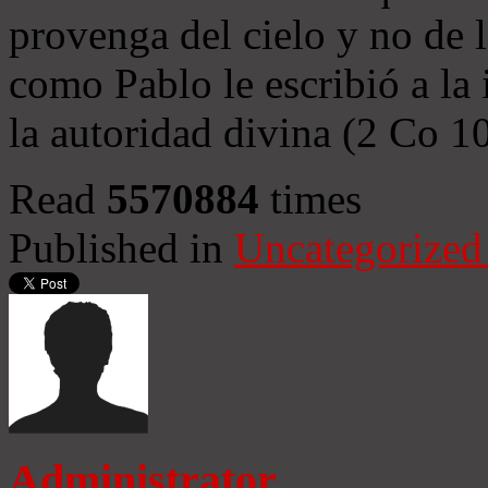
provenga del cielo y no de 
como Pablo le escribió a la 
la autoridad divina (2 Co 1
Read
5570884
times
Published in
Uncategorized
Administrator