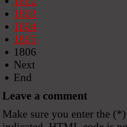
1802
1803
1804
1805
1806
Next
End
Leave a comment
Make sure you enter the (*)
indicated. HTML code is no