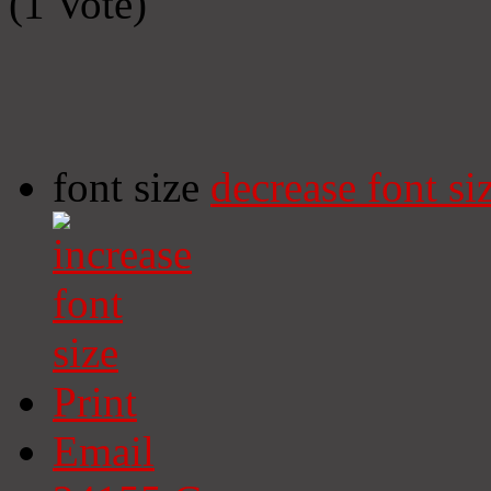
(1 Vote)
font size
decrease font si
Print
Email