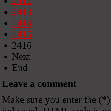
2412
2413
2414
2415
2416
Next
End
Leave a comment
Make sure you enter the (*)
indicated. HTML code is no