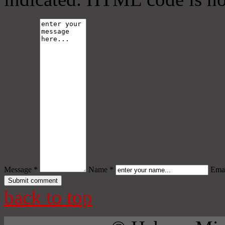
Message *
Name *
Emai
back to top