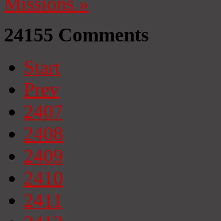
Missions
»
24155
Comments
Start
Prev
2407
2408
2409
2410
2411