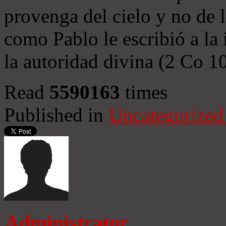
provenga del cielo y no de 
como Pablo le escribió a la 
la autoridad divina (2 Co 1
Read
5590163
times
Published in
Uncategorized
Administrator