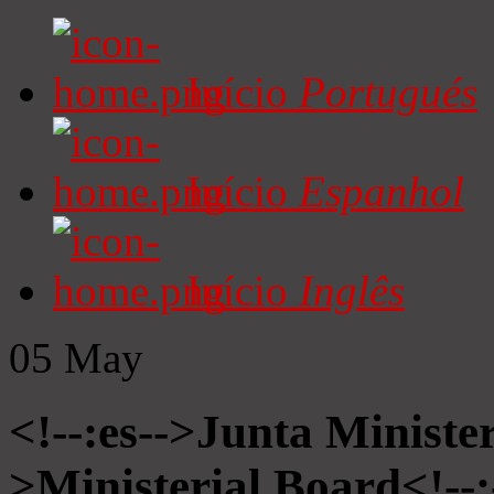
Início
Portugués
Início
Espanhol
Início
Inglês
05
May
<!--:es-->Junta Minister
>Ministerial Board<!--: