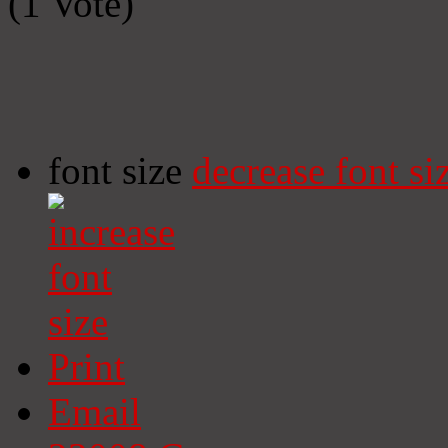
(1 Vote)
font size
decrease font si
Print
Email