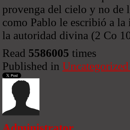
provenga del cielo y no de 
como Pablo le escribió a la 
la autoridad divina (2 Co 1
Read
5586005
times
Published in
Uncategorized
Administrator