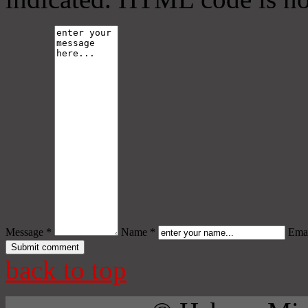
Message *
Name *
Emai
back to top