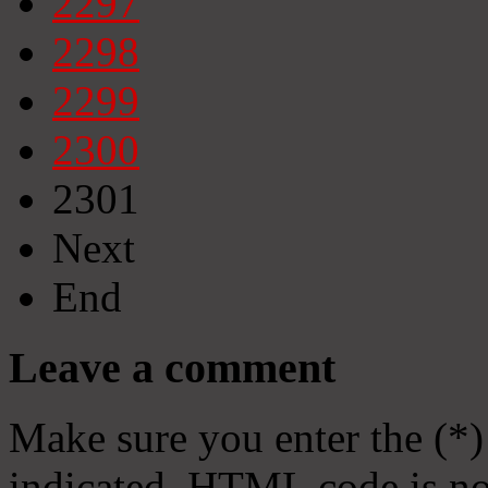
2297
2298
2299
2300
2301
Next
End
Leave a comment
Make sure you enter the (*)
indicated. HTML code is no