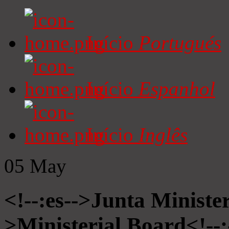
Início
Portugués
Início
Espanhol
Início
Inglês
05
May
<!--:es-->Junta Minister
>Ministerial Board<!--: