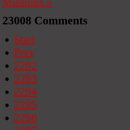
Missions
»
23008
Comments
Start
Prev
2292
2293
2294
2295
2296