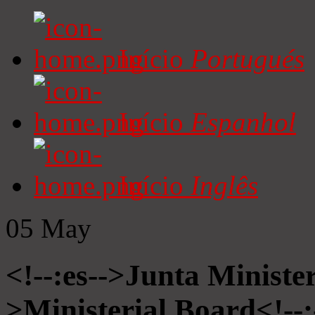
Início
Portugués
Início
Espanhol
Início
Inglês
05
May
<!--:es-->Junta Minister
>Ministerial Board<!--: