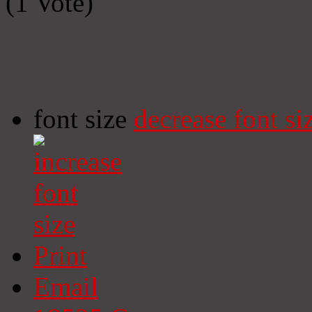
(1 Vote)
font size
decrease font si
Print
Email