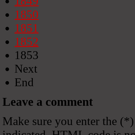
1849
1850
1851
1852
1853
Next
End
Leave a comment
Make sure you enter the (*)
indicated. HTML code is no