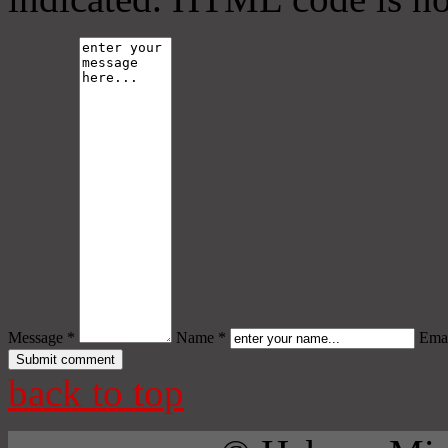
Message *
Name *
Emai
back to top