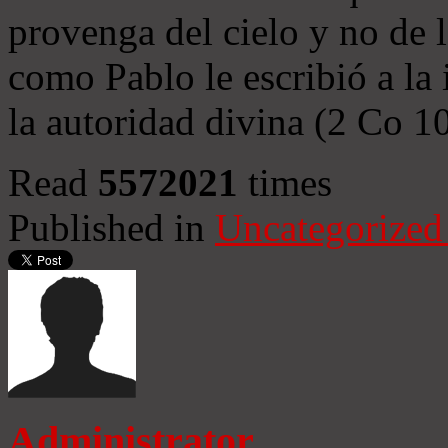
provenga del cielo y no de 
como Pablo le escribió a la 
la autoridad divina (2 Co 1
Read
5572021
times
Published in
Uncategorized
Administrator