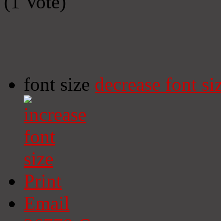
(1 Vote)
font size
decrease font si
Print
Email