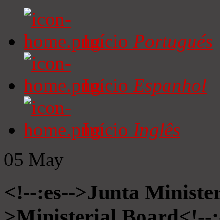
Início
Portugués
Início
Espanhol
Início
Inglês
05
May
<!--:es-->Junta Minister
>Ministerial Board<!--: