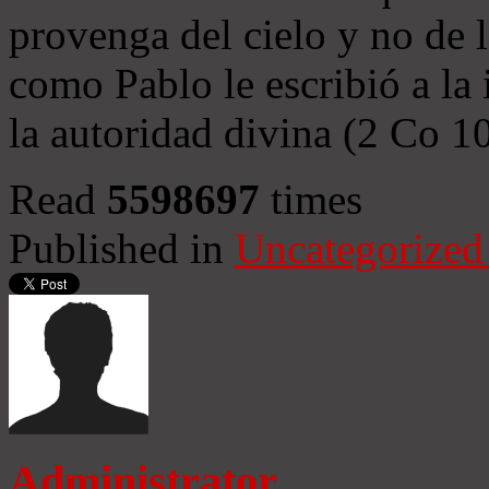
provenga del cielo y no de 
como Pablo le escribió a la 
la autoridad divina (2 Co 1
Read
5598697
times
Published in
Uncategorized
Administrator