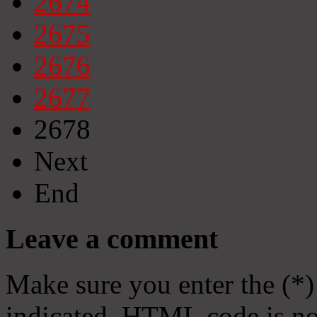
2674
2675
2676
2677
2678
Next
End
Leave a comment
Make sure you enter the (*)
indicated. HTML code is no