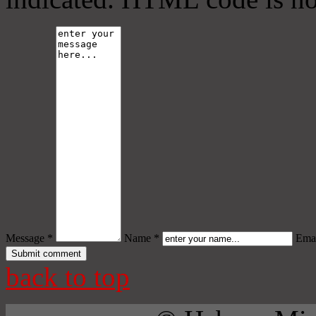
Message *
Name *
Emai
back to top