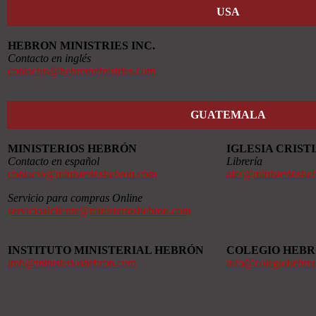
USA
HEBRON MINISTRIES INC.
Contacto en inglés
contactus@hebronministries.com
GUATEMALA
MINISTERIOS HEBRÓN
IGLESIA CRIS
Contacto en español
Librería
contacto@ministerioshebron.com
alef@ministerioshe
Servicio para compras Online
servicioalcliente@ministerioshebron.com
INSTITUTO MINISTERIAL HEBRÓN
COLEGIO HEB
imh@ministerioshebron.com
info@colegiohebro