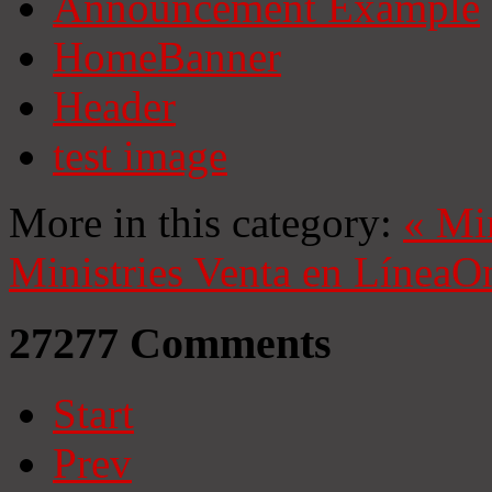
Announcement Example
HomeBanner
Header
test image
More in this category:
«
Mi
Ministries
Venta en Línea
On
27277
Comments
Start
Prev