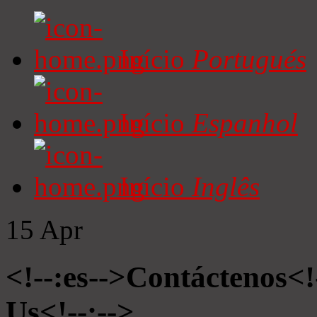
Início
Portugués
Início
Espanhol
Início
Inglês
15
Apr
<!--:es-->Contáctenos<!
Us<!--:-->