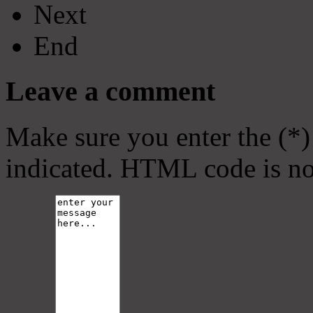
Next
End
Leave a comment
Make sure you enter the (*)
indicated. HTML code is no