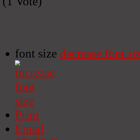
(1 Vote)
font size
decrease font si
Print
Email