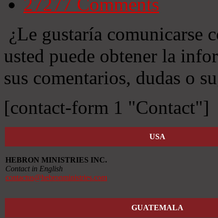
27277
Comments
¿Le gustaría comunicarse c
usted puede obtener la info
sus comentarios, dudas o su
[contact-form 1 "Contact"]
USA
HEBRON MINISTRIES INC.
Contact in English
contactus@hebronministries.com
GUATEMALA