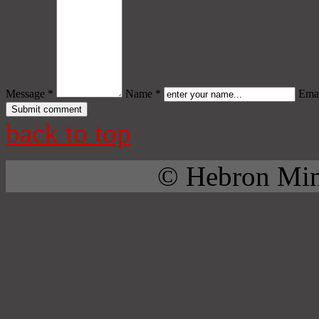
Message *
Name *
Emai
back to top
© Hebron Mini