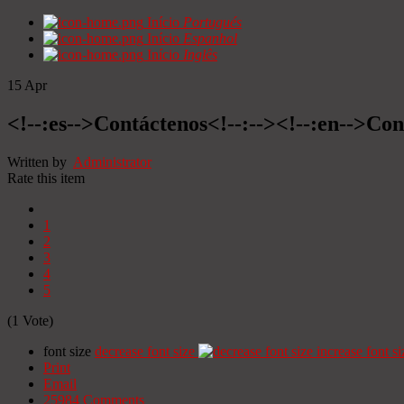
Início
Portugués
Início
Espanhol
Início
Inglês
15
Apr
<!--:es-->Contáctenos<!--:--><!--:en-->Con
Written by
Administrator
Rate this item
1
2
3
4
5
(1 Vote)
font size
decrease font size
increase font si
Print
Email
25984
Comments