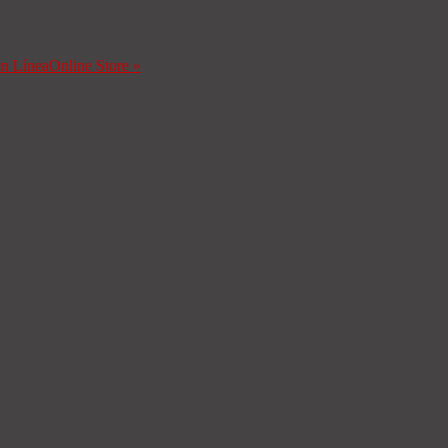
en Línea
Online Store
»