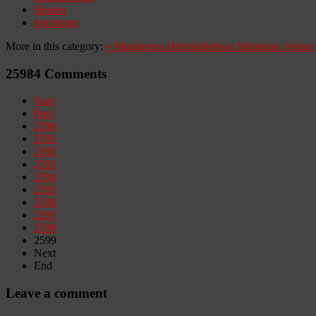
Header
test image
More in this category:
«
Ministerios Hebrón
Hebron Ministries
Venta 
25984
Comments
Start
Prev
2590
2591
2592
2593
2594
2595
2596
2597
2598
2599
Next
End
Leave a comment