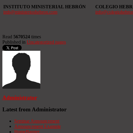
INSTITUTO MINISTERIAL HEBRÓN
COLEGIO HEB
imh@ministerioshebron.com
info@colegiohebro
Read
5670524
times
Published in
Uncategorized pages
Administrator
Latest from Administrator
Seminar Announcement
Announcement Example
HomeBanner