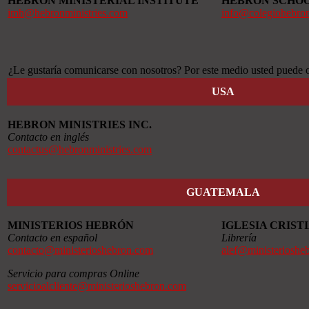
HEBRON MINISTERIAL INSTITUTE
HEBRON SCHO
imh@hebronministries.com
info@colegiohebro
¿Le gustaría comunicarse con nosotros? Por este medio usted puede o
USA
HEBRON MINISTRIES INC.
Contacto en inglés
contactus@hebronministries.com
GUATEMALA
MINISTERIOS HEBRÓN
IGLESIA CRIS
Contacto en español
Librería
contacto@ministerioshebron.com
alef@ministerioshe
Servicio para compras Online
servicioalcliente@ministerioshebron.com