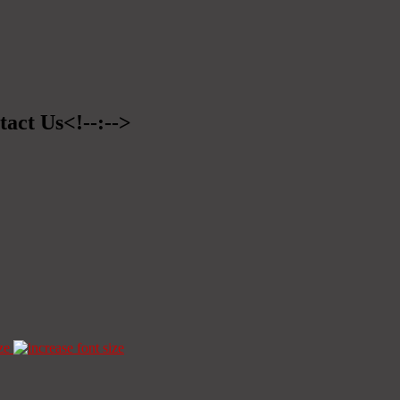
tact Us<!--:-->
ze