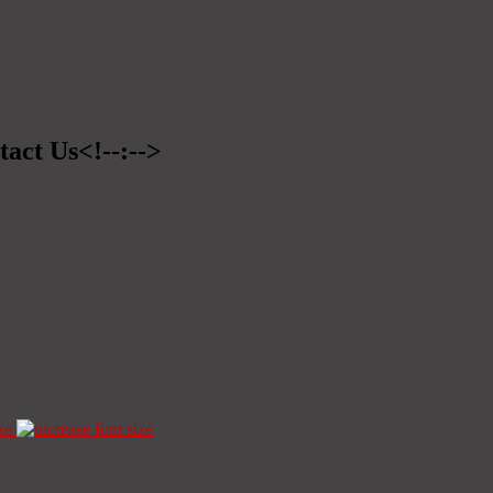
tact Us<!--:-->
ze