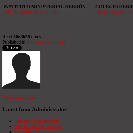
INSTITUTO MINISTERIAL HEBRÓN
COLEGIO HEB
imh@ministerioshebron.com
info@colegiohebro
Read
5668650
times
Published in
Uncategorized pages
Administrator
Latest from Administrator
Seminar Announcement
Announcement Example
HomeBanner