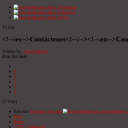
Início
Portugués
Início
Espanhol
Início
Inglês
15
Apr
<!--:es-->Contáctenos<!--:--><!--:en-->Con
Written by
Administrator
Rate this item
1
2
3
4
5
(1 Vote)
font size
decrease font size
increase font si
Print
Email
25011
Comments