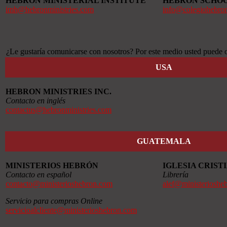
HEBRON MINISTERIAL INSTITUTE
HEBRON SCHO
imh@hebronministries.com
info@colegiohebro
¿Le gustaría comunicarse con nosotros? Por este medio usted puede o
USA
HEBRON MINISTRIES INC.
Contacto en inglés
contactus@hebronministries.com
GUATEMALA
MINISTERIOS HEBRÓN
IGLESIA CRIS
Contacto en español
Librería
contacto@ministerioshebron.com
alef@ministerioshe
Servicio para compras Online
servicioalcliente@ministerioshebron.com