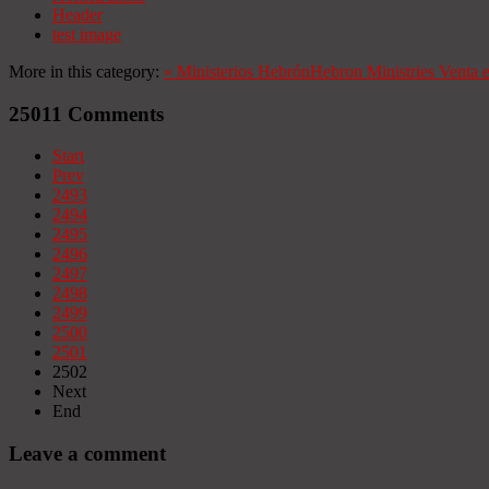
Header
test image
More in this category:
«
Ministerios Hebrón
Hebron Ministries
Venta 
25011
Comments
Start
Prev
2493
2494
2495
2496
2497
2498
2499
2500
2501
2502
Next
End
Leave a comment