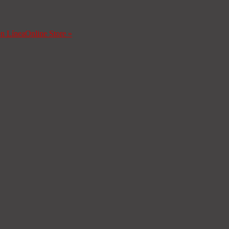
en Línea
Online Store
»