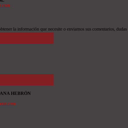
OL
n.com
btener la información que necesite o enviarnos sus comentarios, dudas
TIANA HEBRÓN
bron.com