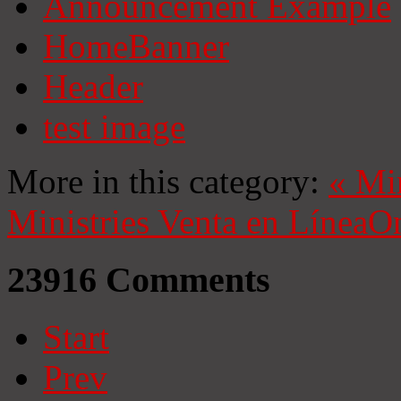
Announcement Example
HomeBanner
Header
test image
More in this category:
«
Mi
Ministries
Venta en Línea
On
23916
Comments
Start
Prev