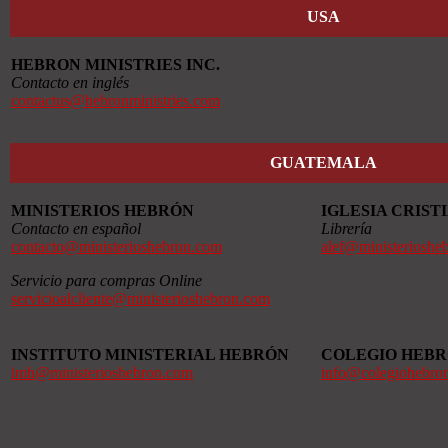
USA
HEBRON MINISTRIES INC.
Contacto en inglés
contactus@hebronministries.com
GUATEMALA
MINISTERIOS HEBRÓN
IGLESIA CRIS
Contacto en español
Librería
contacto@ministerioshebron.com
alef@ministerioshe
Servicio para compras Online
servicioalcliente@ministerioshebron.com
INSTITUTO MINISTERIAL HEBRÓN
COLEGIO HEB
imh@ministerioshebron.com
info@colegiohebro