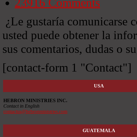
23916
Comments
¿Le gustaría comunicarse c
usted puede obtener la info
sus comentarios, dudas o su
[contact-form 1 "Contact"]
USA
HEBRON MINISTRIES INC.
Contact in English
contactus@hebronministries.com
GUATEMALA