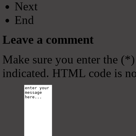
Next
End
Leave a comment
Make sure you enter the (*)
indicated. HTML code is no