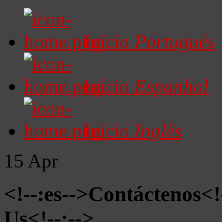
Início
Portugués
Início
Espanhol
Início
Inglês
15
Apr
<!--:es-->Contáctenos<!
Us<!--:-->