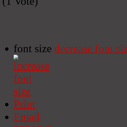
(1 Vote)
font size
decrease font si
Print
Email