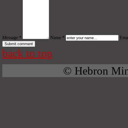
Message *
Name *
Emai
back to top
© Hebron Mini