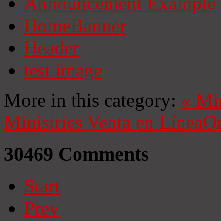
Announcement Example
HomeBanner
Header
test image
More in this category:
«
Mi
Ministries
Venta en Línea
On
30469
Comments
Start
Prev