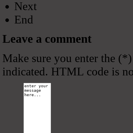
Next
End
Leave a comment
Make sure you enter the (*)
indicated. HTML code is no