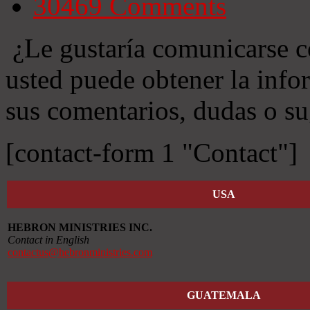
30469
Comments
¿Le gustaría comunicarse c
usted puede obtener la info
sus comentarios, dudas o su
[contact-form 1 "Contact"]
USA
HEBRON MINISTRIES INC.
Contact in English
contactus@hebronministries.com
GUATEMALA