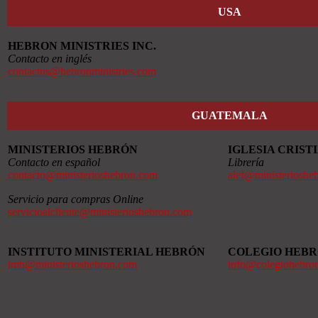
USA
HEBRON MINISTRIES INC.
Contacto en inglés
contactus@hebronministries.com
GUATEMALA
MINISTERIOS HEBRÓN
IGLESIA CRIS
Contacto en español
Librería
contacto@ministerioshebron.com
alef@ministerioshe
Servicio para compras Online
servicioalcliente@ministerioshebron.com
INSTITUTO MINISTERIAL HEBRÓN
COLEGIO HEB
imh@ministerioshebron.com
info@colegiohebro