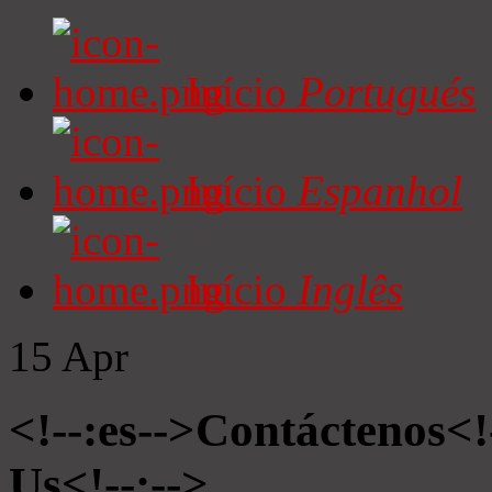
Início
Portugués
Início
Espanhol
Início
Inglês
15
Apr
<!--:es-->Contáctenos<!
Us<!--:-->