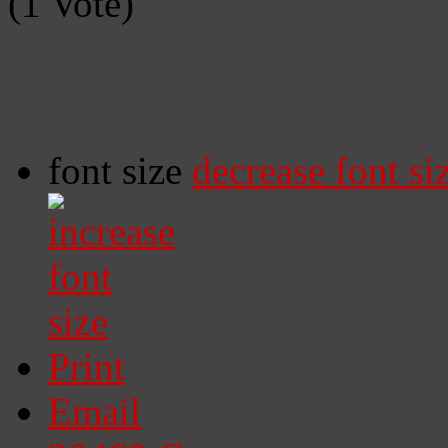
(1 Vote)
font size
decrease font si
Print
Email