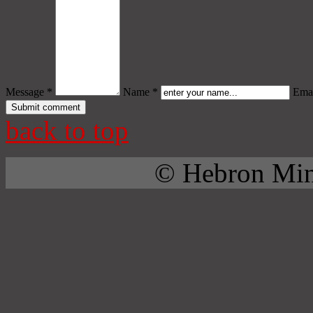
Message *
Name *
Emai
back to top
© Hebron Mini