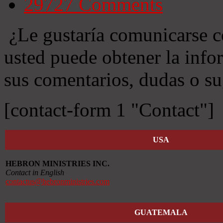
29727
Comments
¿Le gustaría comunicarse c
usted puede obtener la info
sus comentarios, dudas o su
[contact-form 1 "Contact"]
USA
HEBRON MINISTRIES INC.
Contact in English
contactus@hebronministries.com
GUATEMALA