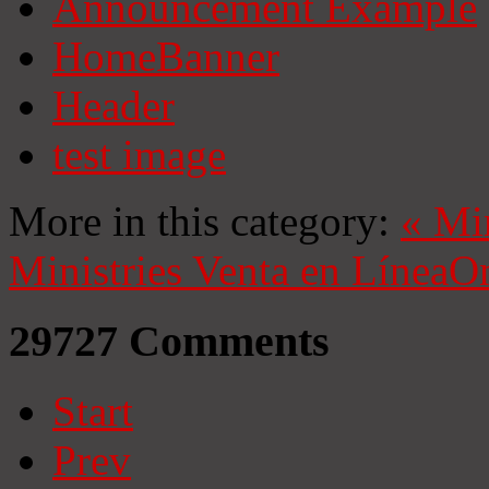
Announcement Example
HomeBanner
Header
test image
More in this category:
«
Mi
Ministries
Venta en Línea
On
29727
Comments
Start
Prev