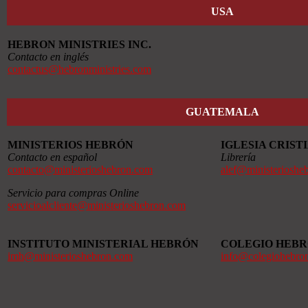
USA
HEBRON MINISTRIES INC.
Contacto en inglés
contactus@hebronministries.com
GUATEMALA
MINISTERIOS HEBRÓN
IGLESIA CRIS
Contacto en español
Librería
contacto@ministerioshebron.com
alef@ministerioshe
Servicio para compras Online
servicioalcliente@ministerioshebron.com
INSTITUTO MINISTERIAL HEBRÓN
COLEGIO HEB
imh@ministerioshebron.com
info@colegiohebro