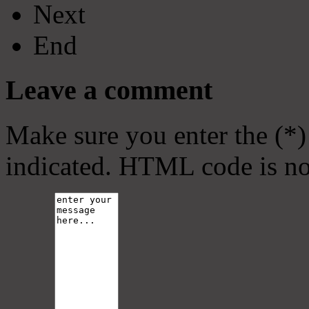
Next
End
Leave a comment
Make sure you enter the (*)
indicated. HTML code is no