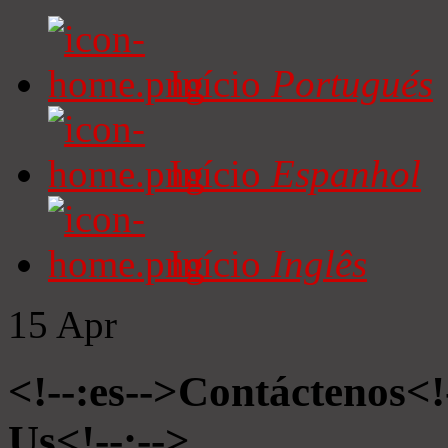
Início
Portugués
Início
Espanhol
Início
Inglês
15
Apr
<!--:es-->Contáctenos<!
Us<!--:-->