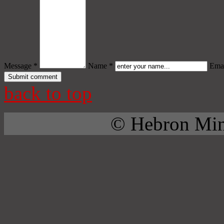
Message *
Name *
Emai
back to top
© Hebron Mini