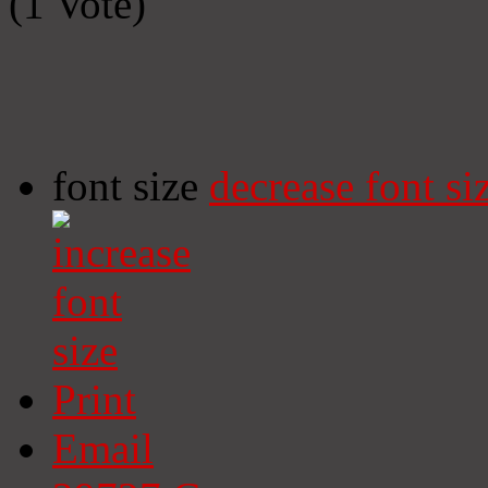
(1 Vote)
font size
decrease font si
Print
Email