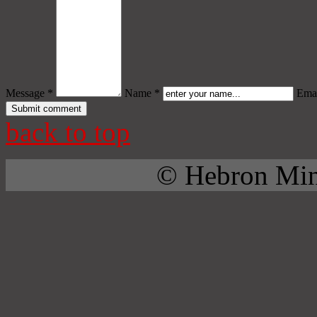
Message *
Name *
Emai
back to top
© Hebron Mini