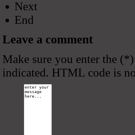
Next
End
Leave a comment
Make sure you enter the (*)
indicated. HTML code is no