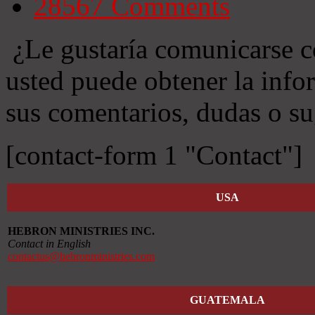
28567
Comments
¿Le gustaría comunicarse c
usted puede obtener la info
sus comentarios, dudas o su
[contact-form 1 "Contact"]
USA
HEBRON MINISTRIES INC.
Contact in English
contactus@hebronministries.com
GUATEMALA