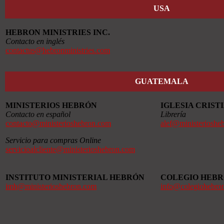
USA
HEBRON MINISTRIES INC.
Contacto en inglés
contactus@hebronministries.com
GUATEMALA
MINISTERIOS HEBRÓN
IGLESIA CRIS
Contacto en español
Librería
contacto@ministerioshebron.com
alef@ministerioshe
Servicio para compras Online
servicioalcliente@ministerioshebron.com
INSTITUTO MINISTERIAL HEBRÓN
COLEGIO HEB
imh@ministerioshebron.com
info@colegiohebro