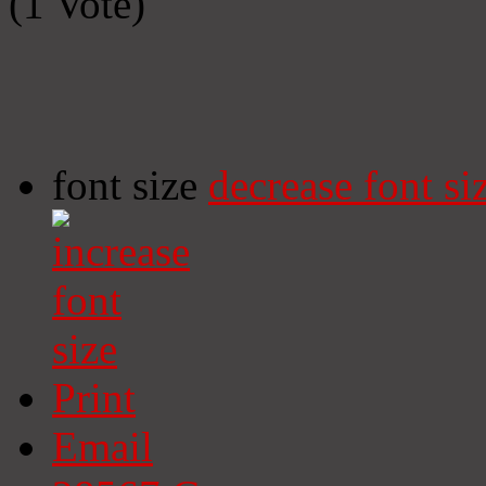
(1 Vote)
font size
decrease font si
Print
Email