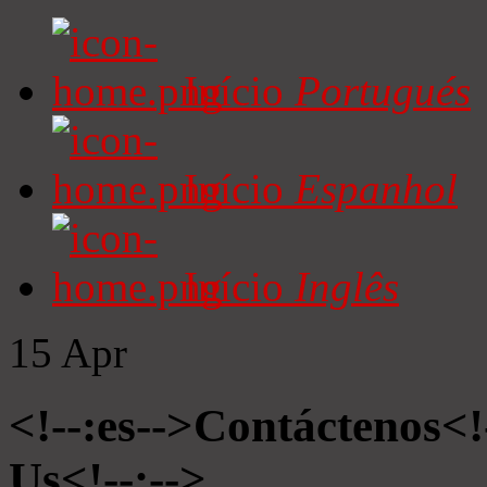
Início
Portugués
Início
Espanhol
Início
Inglês
15
Apr
<!--:es-->Contáctenos<!
Us<!--:-->