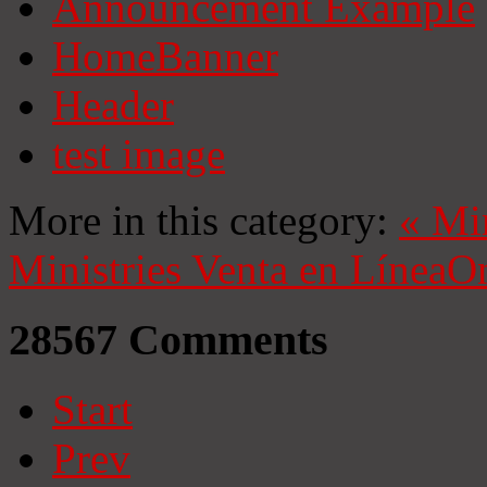
Announcement Example
HomeBanner
Header
test image
More in this category:
«
Mi
Ministries
Venta en Línea
On
28567
Comments
Start
Prev