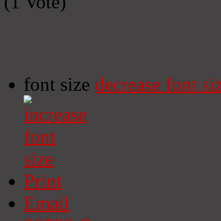
(1 Vote)
font size
decrease font si
Print
Email