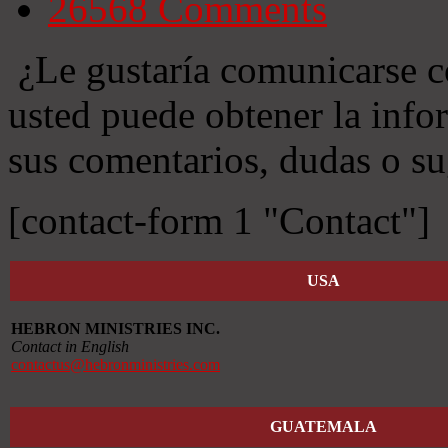
26568
Comments
¿Le gustaría comunicarse c
usted puede obtener la info
sus comentarios, dudas o su
[contact-form 1 "Contact"]
USA
HEBRON MINISTRIES INC.
Contact in English
contactus@hebronministries.com
GUATEMALA