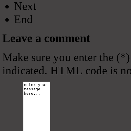
Next
End
Leave a comment
Make sure you enter the (*)
indicated. HTML code is no