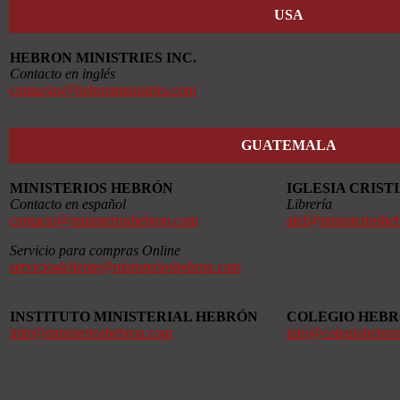
USA
HEBRON MINISTRIES INC.
Contacto en inglés
contactus@hebronministries.com
GUATEMALA
MINISTERIOS HEBRÓN
IGLESIA CRIS
Contacto en español
Librería
contacto@ministerioshebron.com
alef@ministerioshe
Servicio para compras Online
servicioalcliente@ministerioshebron.com
INSTITUTO MINISTERIAL HEBRÓN
COLEGIO HEB
imh@ministerioshebron.com
info@colegiohebro