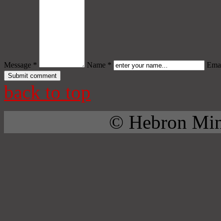
Message *
Name *
Emai
back to top
© Hebron Mini