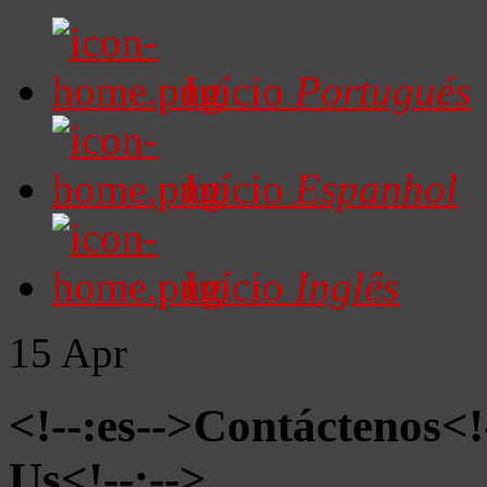
Início
Portugués
Início
Espanhol
Início
Inglês
15
Apr
<!--:es-->Contáctenos<!
Us<!--:-->