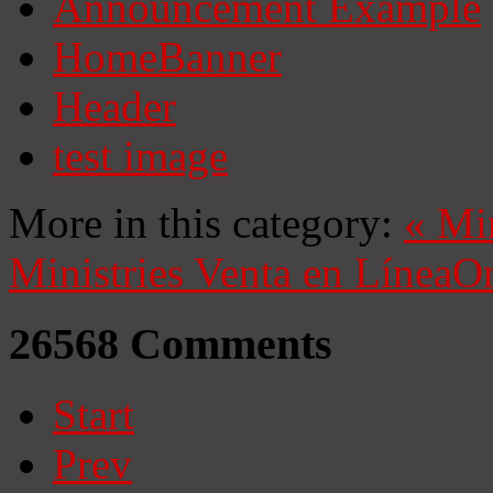
Announcement Example
HomeBanner
Header
test image
More in this category:
«
Mi
Ministries
Venta en Línea
On
26568
Comments
Start
Prev