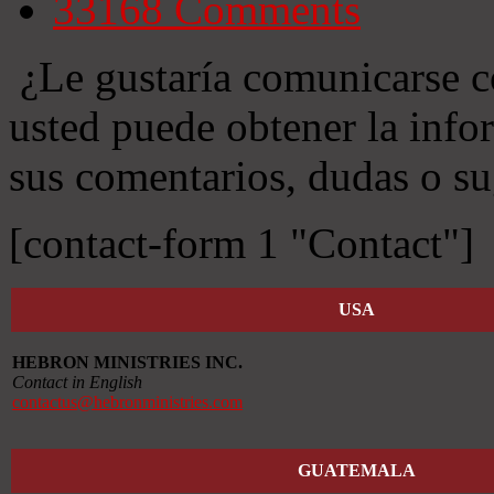
33168
Comments
¿Le gustaría comunicarse c
usted puede obtener la info
sus comentarios, dudas o su
[contact-form 1 "Contact"]
USA
HEBRON MINISTRIES INC.
Contact in English
contactus@hebronministries.com
GUATEMALA