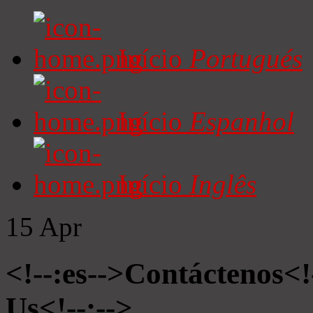
Início
Portugués
Início
Espanhol
Início
Inglês
15
Apr
<!--:es-->Contáctenos<!
Us<!--:-->