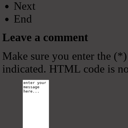
Next
End
Leave a comment
Make sure you enter the (*)
indicated. HTML code is no