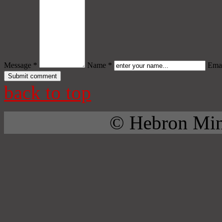
Message *
Name *
Emai
back to top
© Hebron Mini