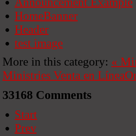
Announcement Example
HomeBanner
Header
test image
More in this category:
«
Mi
Ministries
Venta en Línea
On
33168
Comments
Start
Prev