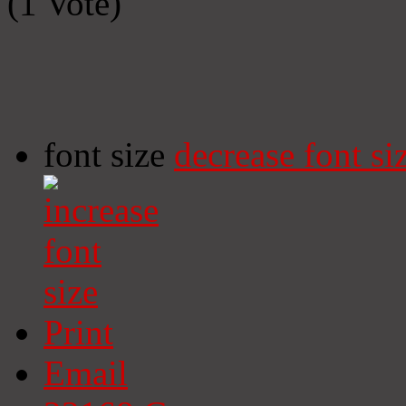
(1 Vote)
font size
decrease font si
Print
Email