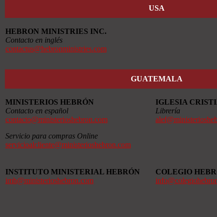
USA
HEBRON MINISTRIES INC.
Contacto en inglés
contactus@hebronministries.com
GUATEMALA
MINISTERIOS HEBRÓN
IGLESIA CRIS
Contacto en español
Librería
contacto@ministerioshebron.com
alef@ministerioshe
Servicio para compras Online
servicioalcliente@ministerioshebron.com
INSTITUTO MINISTERIAL HEBRÓN
COLEGIO HEB
imh@ministerioshebron.com
info@colegiohebro