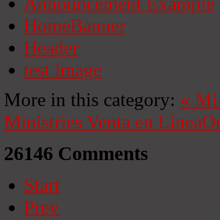
Announcement Example
HomeBanner
Header
test image
More in this category:
«
Mi
Ministries
Venta en Línea
On
26146
Comments
Start
Prev