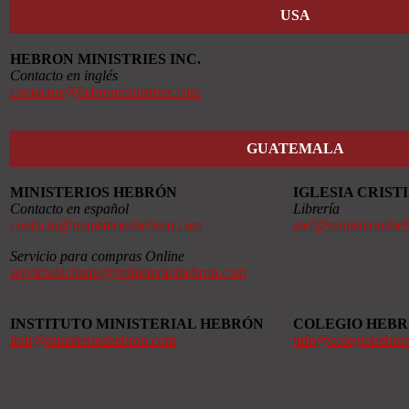
USA
HEBRON MINISTRIES INC.
Contacto en inglés
contactus@hebronministries.com
GUATEMALA
MINISTERIOS HEBRÓN
IGLESIA CRIS
Contacto en español
Librería
contacto@ministerioshebron.com
alef@ministerioshe
Servicio para compras Online
servicioalcliente@ministerioshebron.com
INSTITUTO MINISTERIAL HEBRÓN
COLEGIO HEB
imh@ministerioshebron.com
info@colegiohebro