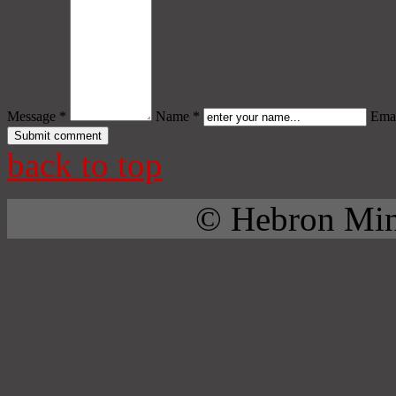
Message *
Name *
Emai
back to top
© Hebron Mini