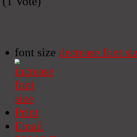
(1 Vote)
font size
decrease font si
Print
Email