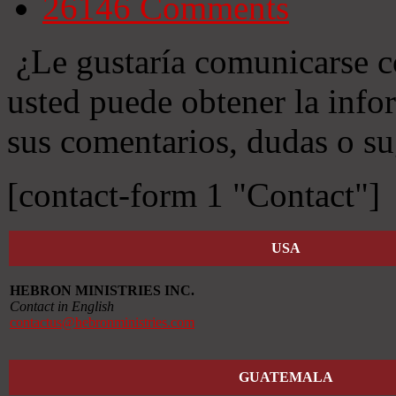
26146
Comments
¿Le gustaría comunicarse c
usted puede obtener la info
sus comentarios, dudas o su
[contact-form 1 "Contact"]
USA
HEBRON MINISTRIES INC.
Contact in English
contactus@hebronministries.com
GUATEMALA