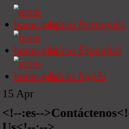
Início
Portugués
Início
Espanhol
Início
Inglês
15
Apr
<!--:es-->Contáctenos<!
Us<!--:-->