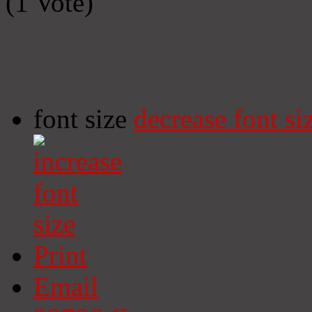
(1 Vote)
font size
decrease font si
Print
Email