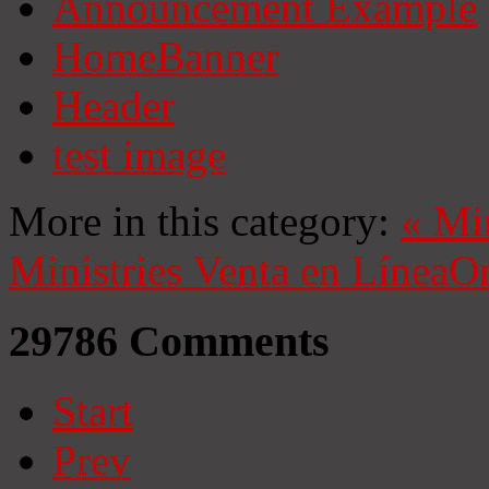
Announcement Example
HomeBanner
Header
test image
More in this category:
«
Mi
Ministries
Venta en Línea
On
29786
Comments
Start
Prev