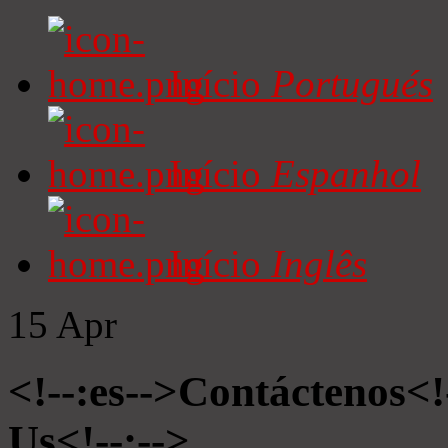
Início
Portugués
Início
Espanhol
Início
Inglês
15
Apr
<!--:es-->Contáctenos<!
Us<!--:-->