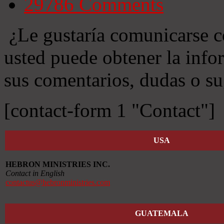
29786
Comments
¿Le gustaría comunicarse c
usted puede obtener la info
sus comentarios, dudas o su
[contact-form 1 "Contact"]
USA
HEBRON MINISTRIES INC.
Contact in English
contactus@hebronministries.com
GUATEMALA