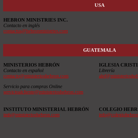
USA
HEBRON MINISTRIES INC.
Contacto en inglés
contactus@hebronministries.com
GUATEMALA
MINISTERIOS HEBRÓN
IGLESIA CRIS
Contacto en español
Librería
contacto@ministerioshebron.com
alef@ministerioshe
Servicio para compras Online
servicioalcliente@ministerioshebron.com
INSTITUTO MINISTERIAL HEBRÓN
COLEGIO HEB
imh@ministerioshebron.com
info@colegiohebro