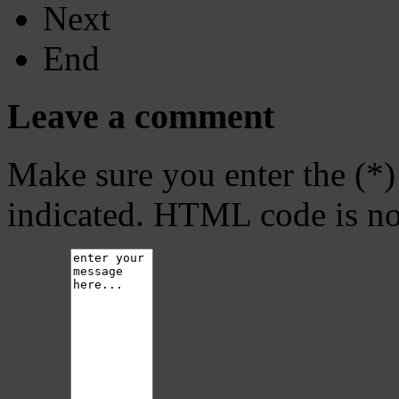
Next
End
Leave a comment
Make sure you enter the (*)
indicated. HTML code is no