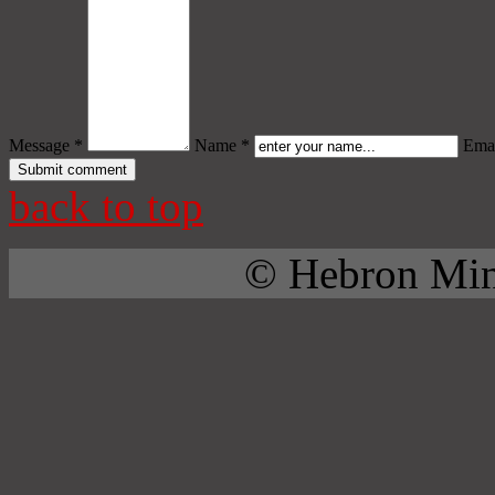
Message *
Name *
Emai
back to top
© Hebron Mini