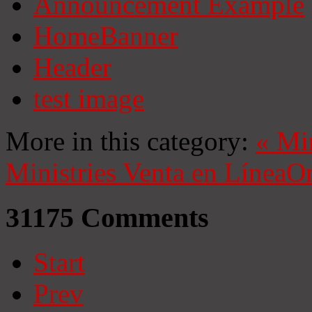
Announcement Example
HomeBanner
Header
test image
More in this category:
«
Mi
Ministries
Venta en Línea
On
31175
Comments
Start
Prev