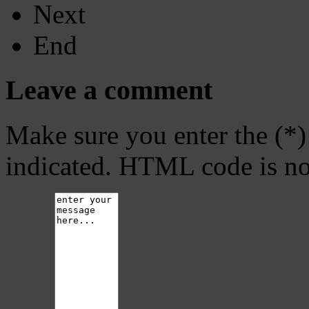
Next
End
Leave a comment
Make sure you enter the (*)
indicated. HTML code is no