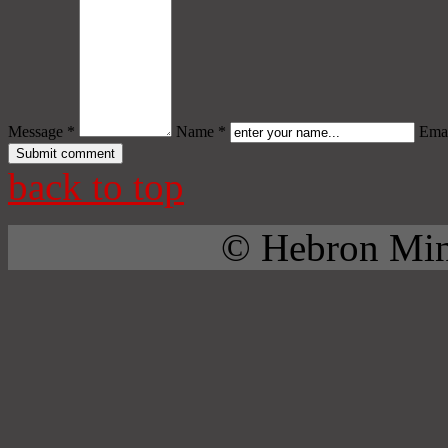
Message *
Name *
Emai
back to top
© Hebron Mini