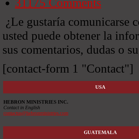
31175
Comments
¿Le gustaría comunicarse c
usted puede obtener la info
sus comentarios, dudas o su
[contact-form 1 "Contact"]
USA
HEBRON MINISTRIES INC.
Contact in English
contactus@hebronministries.com
GUATEMALA