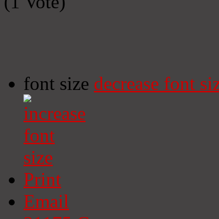
(1 Vote)
font size
decrease font si
Print
Email