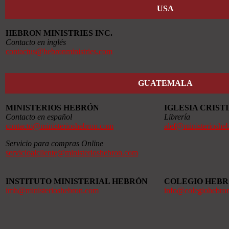
USA
HEBRON MINISTRIES INC.
Contacto en inglés
contactus@hebronministries.com
GUATEMALA
MINISTERIOS HEBRÓN
IGLESIA CRIS
Contacto en español
Librería
contacto@ministerioshebron.com
alef@ministerioshe
Servicio para compras Online
servicioalcliente@ministerioshebron.com
INSTITUTO MINISTERIAL HEBRÓN
COLEGIO HEB
imh@ministerioshebron.com
info@colegiohebro