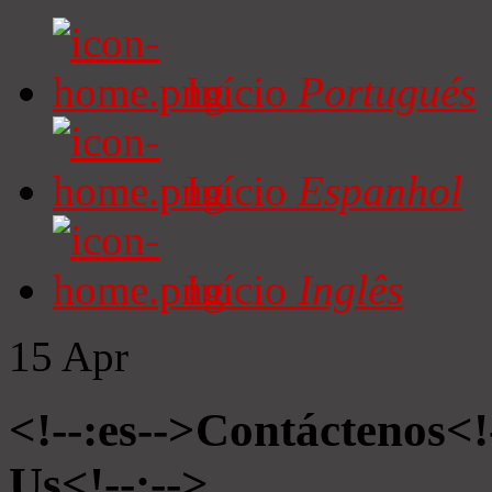
Início
Portugués
Início
Espanhol
Início
Inglês
15
Apr
<!--:es-->Contáctenos<!
Us<!--:-->