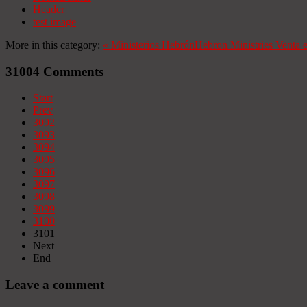
Header
test image
More in this category:
«
Ministerios Hebrón
Hebron Ministries
Venta 
31004
Comments
Start
Prev
3092
3093
3094
3095
3096
3097
3098
3099
3100
3101
Next
End
Leave a comment