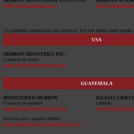
HEBRON MINISTERIAL INSTITUTE
HEBRON SCHO
imh@hebronministries.com
info@colegiohebro
¿Le gustaría comunicarse con nosotros? Por este medio usted puede o
USA
HEBRON MINISTRIES INC.
Contacto en inglés
contactus@hebronministries.com
GUATEMALA
MINISTERIOS HEBRÓN
IGLESIA CRIS
Contacto en español
Librería
contacto@ministerioshebron.com
alef@ministerioshe
Servicio para compras Online
servicioalcliente@ministerioshebron.com