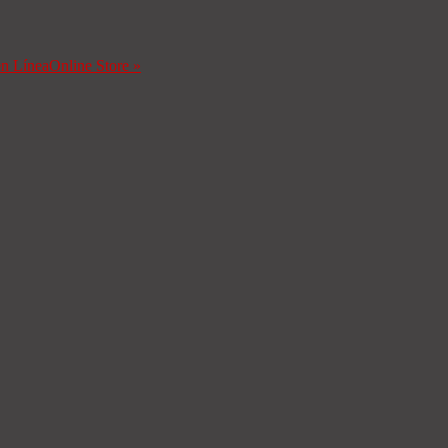
en Línea
Online Store
»