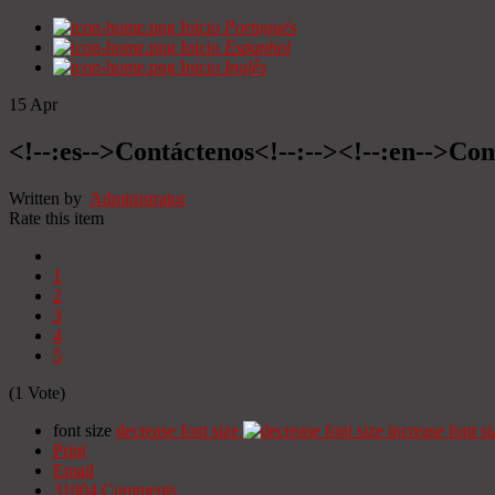
Início
Portugués
Início
Espanhol
Início
Inglês
15
Apr
<!--:es-->Contáctenos<!--:--><!--:en-->Con
Written by
Administrator
Rate this item
1
2
3
4
5
(1 Vote)
font size
decrease font size
increase font si
Print
Email
31004
Comments