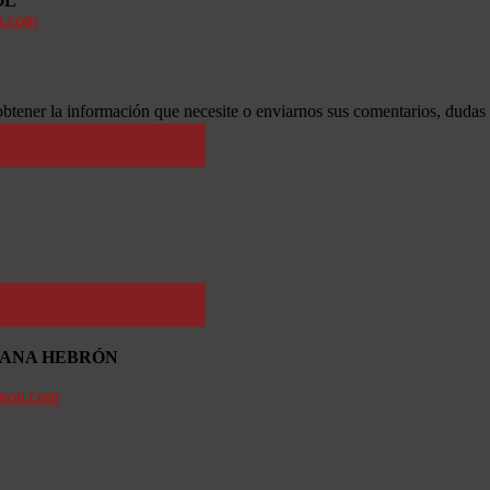
OL
n.com
btener la información que necesite o enviarnos sus comentarios, dudas
TIANA HEBRÓN
bron.com