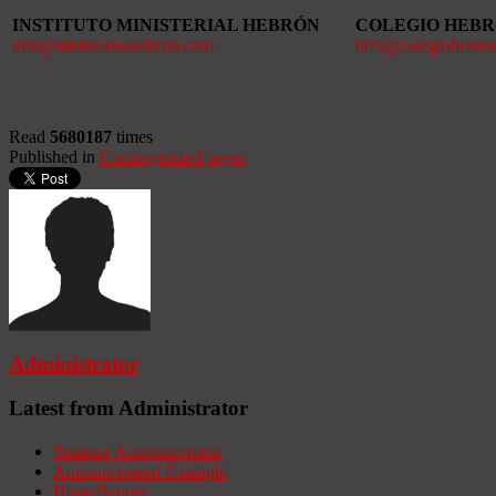
INSTITUTO MINISTERIAL HEBRÓN
COLEGIO HEB
imh@ministerioshebron.com
info@colegiohebro
Read
5680187
times
Published in
Uncategorized pages
Administrator
Latest from Administrator
Seminar Announcement
Announcement Example
HomeBanner