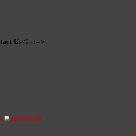
tact Us<!--:-->
ze