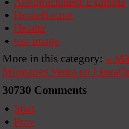
Announcement Example
HomeBanner
Header
test image
More in this category:
«
Mi
Ministries
Venta en Línea
On
30730
Comments
Start
Prev