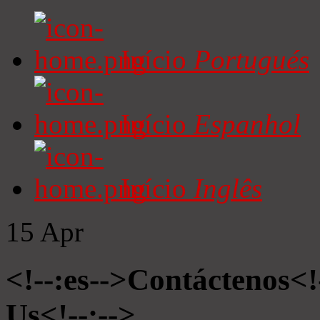
Início
Portugués
Início
Espanhol
Início
Inglês
15
Apr
<!--:es-->Contáctenos<!
Us<!--:-->