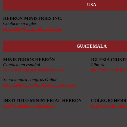
USA
HEBRON MINISTRIES INC.
Contacto en inglés
contactus@hebronministries.com
GUATEMALA
MINISTERIOS HEBRÓN
IGLESIA CRIS
Contacto en español
Librería
contacto@ministerioshebron.com
alef@ministerioshe
Servicio para compras Online
servicioalcliente@ministerioshebron.com
INSTITUTO MINISTERIAL HEBRÓN
COLEGIO HEB
imh@ministerioshebron.com
info@colegiohebro