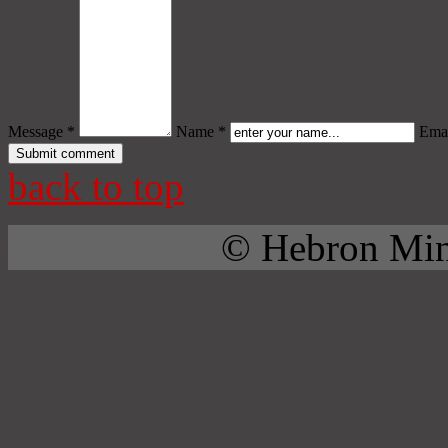
Message *
Name *
Emai
back to top
© Hebron Mini