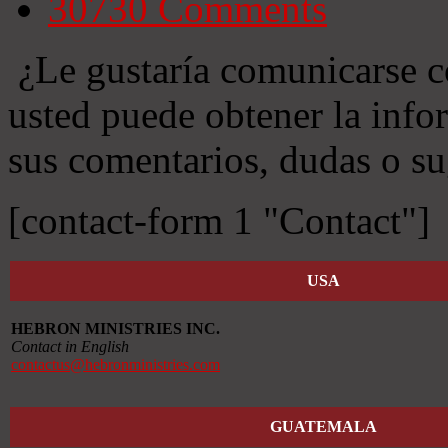
30730
Comments
¿Le gustaría comunicarse c
usted puede obtener la info
sus comentarios, dudas o su
[contact-form 1 "Contact"]
USA
HEBRON MINISTRIES INC.
Contact in English
contactus@hebronministries.com
GUATEMALA