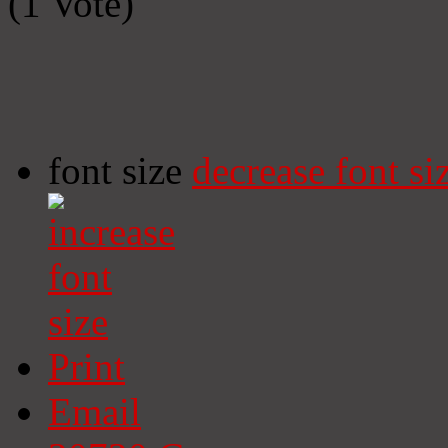
(1 Vote)
font size
decrease font si
Print
Email