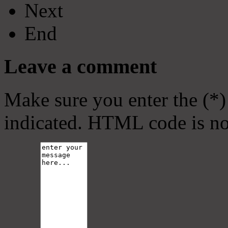
Next
End
Leave a comment
Make sure you enter the (*)
indicated. HTML code is no