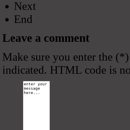
Next
End
Leave a comment
Make sure you enter the (*)
indicated. HTML code is no