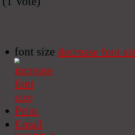
(1 Vote)
font size
decrease font si
Print
Email