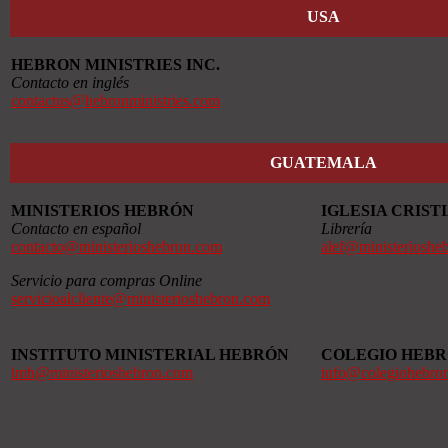
USA
HEBRON MINISTRIES INC.
Contacto en inglés
contactus@hebronministries.com
GUATEMALA
MINISTERIOS HEBRÓN
IGLESIA CRIS
Contacto en español
Librería
contacto@ministerioshebron.com
alef@ministerioshe
Servicio para compras Online
servicioalcliente@ministerioshebron.com
INSTITUTO MINISTERIAL HEBRÓN
COLEGIO HEB
imh@ministerioshebron.com
info@colegiohebro