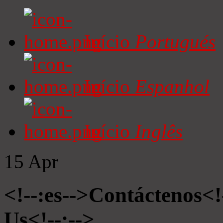
Início
Portugués
Início
Espanhol
Início
Inglês
15
Apr
<!--:es-->Contáctenos<!
Us<!--:-->