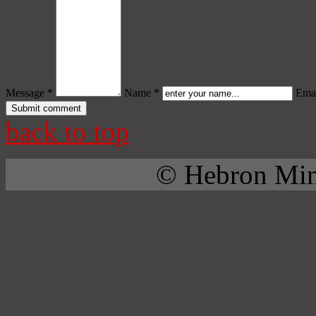
Message *
Name *
Emai
back to top
© Hebron Mini