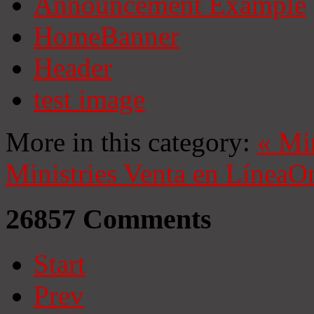
Announcement Example
HomeBanner
Header
test image
More in this category:
«
Mi
Ministries
Venta en Línea
On
26857
Comments
Start
Prev