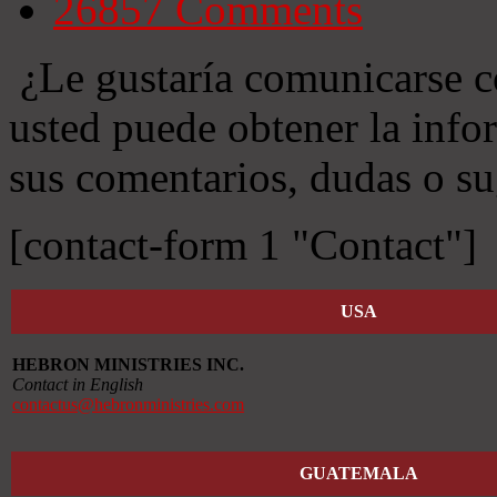
26857
Comments
¿Le gustaría comunicarse c
usted puede obtener la info
sus comentarios, dudas o su
[contact-form 1 "Contact"]
USA
HEBRON MINISTRIES INC.
Contact in English
contactus@hebronministries.com
GUATEMALA