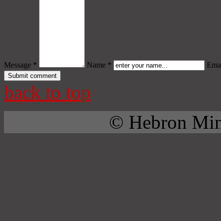
Message *
Name *
Emai
back to top
© Hebron Mini