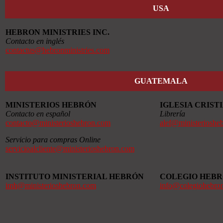
USA
HEBRON MINISTRIES INC.
Contacto en inglés
contactus@hebronministries.com
GUATEMALA
MINISTERIOS HEBRÓN
IGLESIA CRIS
Contacto en español
Librería
contacto@ministerioshebron.com
alef@ministerioshe
Servicio para compras Online
servicioalcliente@ministerioshebron.com
INSTITUTO MINISTERIAL HEBRÓN
COLEGIO HEB
imh@ministerioshebron.com
info@colegiohebro