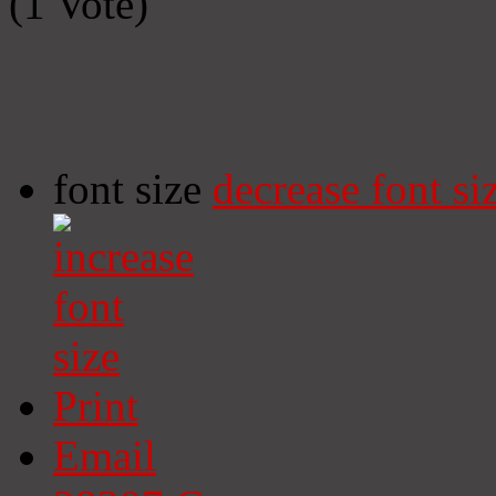
(1 Vote)
font size
decrease font si
Print
Email