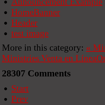
Announcement Example
HomeBanner
Header
test image
More in this category:
«
Mi
Ministries
Venta en Línea
On
28307
Comments
Start
Prev