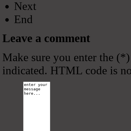
Next
End
Leave a comment
Make sure you enter the (*)
indicated. HTML code is no