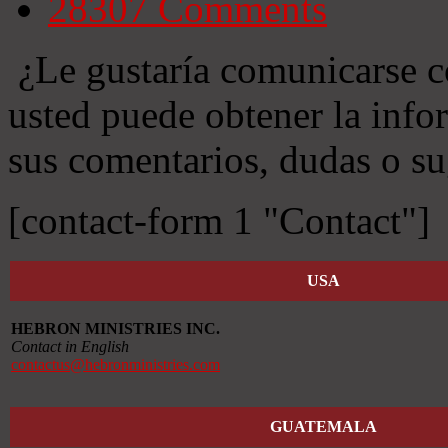
28307
Comments
¿Le gustaría comunicarse c
usted puede obtener la info
sus comentarios, dudas o su
[contact-form 1 "Contact"]
USA
HEBRON MINISTRIES INC.
Contact in English
contactus@hebronministries.com
GUATEMALA