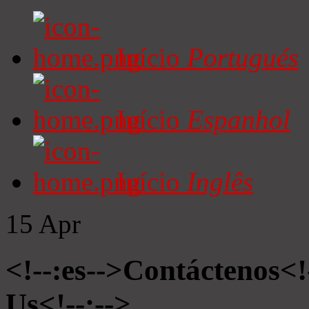
Início
Portugués
Início
Espanhol
Início
Inglês
15
Apr
<!--:es-->Contáctenos<!
Us<!--:-->