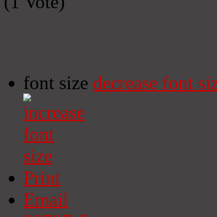
(1 Vote)
font size
decrease font si
Print
Email