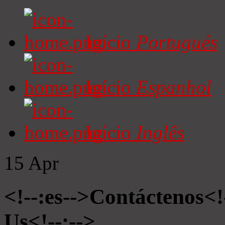
Início
Portugués
Início
Espanhol
Início
Inglês
15
Apr
<!--:es-->Contáctenos<!
Us<!--:-->