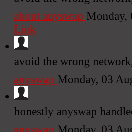
about anyswap
Monday, 
Link
avoid the wrong network
anyswap
Monday, 03 Au
honestly anyswap handl
anyswap
Monday, 03 Au