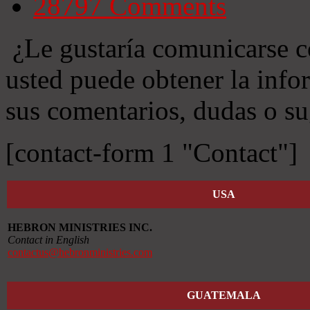
28797
Comments
¿Le gustaría comunicarse c
usted puede obtener la info
sus comentarios, dudas o su
[contact-form 1 "Contact"]
USA
HEBRON MINISTRIES INC.
Contact in English
contactus@hebronministries.com
GUATEMALA