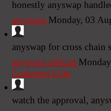
honestly anyswap handl
anyswap
Monday, 03 Au
anyswap for cross chain 
anyswap official
Monday,
Comment Link
watch the approval, any