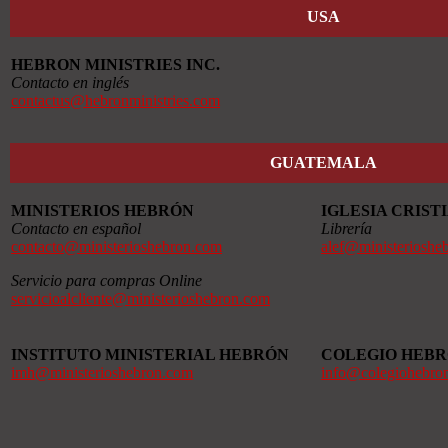
USA
HEBRON MINISTRIES INC.
Contacto en inglés
contactus@hebronministries.com
GUATEMALA
MINISTERIOS HEBRÓN
IGLESIA CRIS
Contacto en español
Librería
contacto@ministerioshebron.com
alef@ministerioshe
Servicio para compras Online
servicioalcliente@ministerioshebron.com
INSTITUTO MINISTERIAL HEBRÓN
COLEGIO HEB
imh@ministerioshebron.com
info@colegiohebro