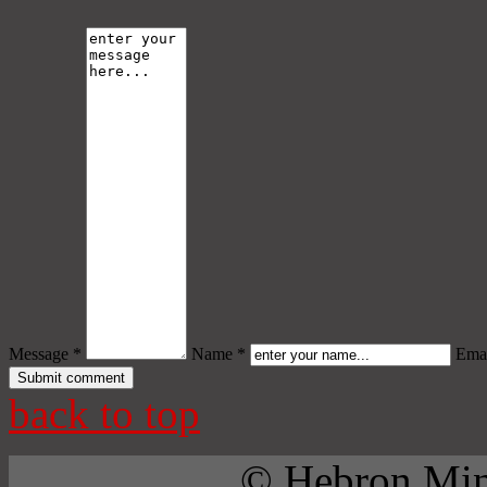
Message *
Name *
Emai
back to top
© Hebron Mini