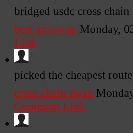
bridged usdc cross chain
best anyswap
Monday, 0
Link
picked the cheapest rout
cross chain swap
Monday
Comment Link