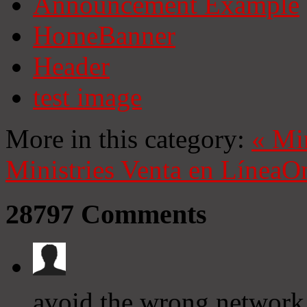
Announcement Example
HomeBanner
Header
test image
More in this category:
«
Mi
Ministries
Venta en Línea
On
28797
Comments
avoid the wrong network