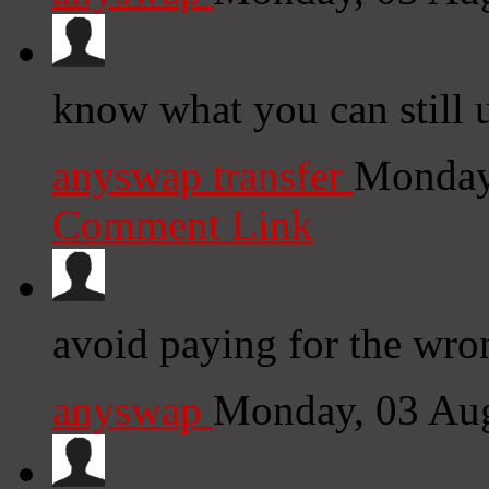
know what you can still 
anyswap transfer
Monday
Comment Link
avoid paying for the wro
anyswap
Monday, 03 Au