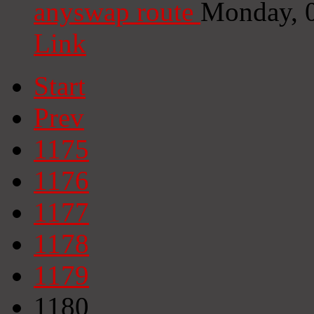
anyswap route
Monday, 
Link
Start
Prev
1175
1176
1177
1178
1179
1180